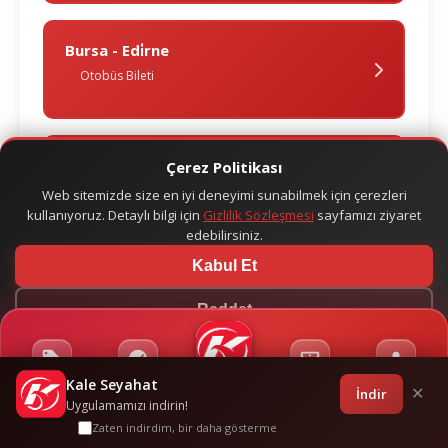
Bursa - Edi̇rne
Otobüs Bileti
Bursa - Edremi̇t
Çerez Politikası
Otobüs Bileti
Web sitemizde size en iyi deneyimi sunabilmek için çerezleri
kullanıyoruz. Detaylı bilgi için
Gizlilik Sözleşmesi
sayfamızı ziyaret
edebilirsiniz.
Kabul Et
Bursa - Ereğli̇
Otobüs Bileti
Reddet
Kale Seyahat
Kampanyalar
Sponsorluklar
Anasayfa
Bilet İşlemleri
Giriş
İndir
✕
Bursa - Eski̇şehi̇r
Uygulamamızı indirin!
Otobüs Bileti
Zaten indirdim, bir daha gösterme