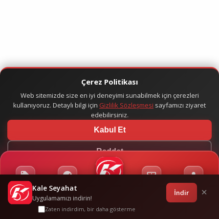
Çerez Politikası
Web sitemizde size en iyi deneyimi sunabilmek için çerezleri
kullanıyoruz. Detaylı bilgi için
Gizlilik Sözleşmesi
sayfamızı ziyaret
edebilirsiniz.
Kabul Et
Reddet
Kale Seyahat
Kampanyalar
Sponsorluklar
Anasayfa
Bilet İşlemleri
Giriş
İndir
✕
Uygulamamızı indirin!
Zaten indirdim, bir daha gösterme