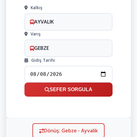
Kalkış
AYVALIK
Varış
GEBZE
Gidiş Tarihi
SEFER SORGULA
Dönüş: Gebze - Ayvalik