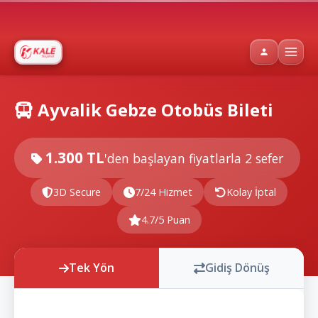
Ayvalik Gebze Otobüs Bileti
1.300 TL
'den başlayan fiyatlarla
2 sefer
3D Secure
7/24 Hizmet
Kolay İptal
4.7/5 Puan
Tek Yön
Gidiş Dönüş