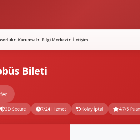
nsorluk
Kurumsal
Bilgi Merkezi
İletişim
▼
▼
▼
üs Bileti
fer
3D Secure
7/24 Hizmet
Kolay İptal
4.7/5 Pua