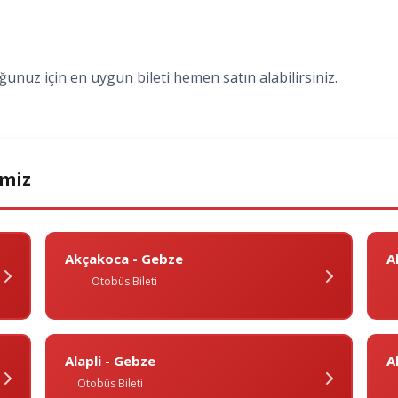
unuz için en uygun bileti hemen satın alabilirsiniz.
imiz
Akçakoca - Gebze
A
Otobüs Bileti
Alapli - Gebze
A
Otobüs Bileti