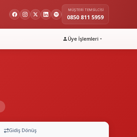
MÜŞTERI TEMSILCISI
0850 811 5959
Üye İşlemleri
n
Gidiş Dönüş