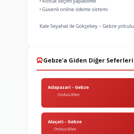
• Koltuk seçimi yapabilme
• Güvenli online ödeme sistemi
Kale Seyahat ile Gökçebey – Gebze yolculuğ
Gebze'a Giden Diğer Seferler
Adapazari - Gebze
Otobüs Bileti
Alaçati - Gebze
Otobüs Bileti