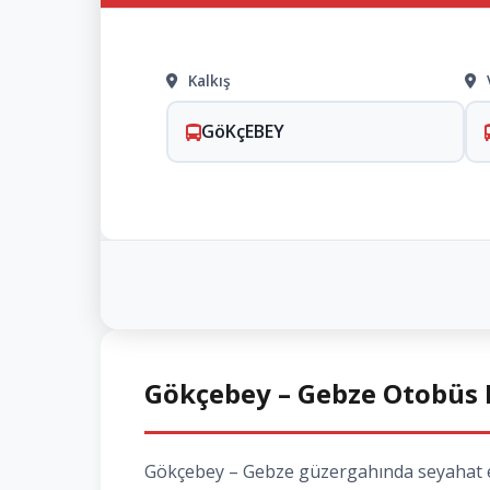
Kalkış
GöKçEBEY
Gökçebey – Gebze Otobüs B
Gökçebey – Gebze güzergahında seyahat etme