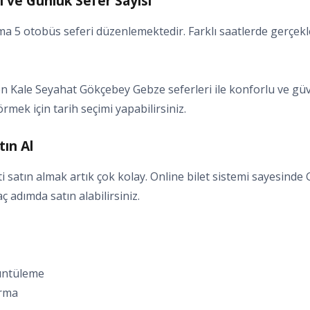
 ve Günlük Sefer Sayısı
 5 otobüs seferi düzenlemektedir. Farklı saatlerde gerçekleş
 Kale Seyahat Gökçebey Gebze seferleri ile konforlu ve güven
örmek için tarih seçimi yapabilirsiniz.
ın Al
satın almak artık çok kolay. Online bilet sistemi sayesinde
kaç adımda satın alabilirsiniz.
rüntüleme
ırma