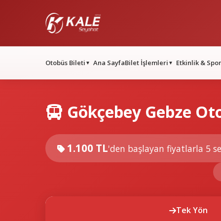
Otobüs Bileti
Ana Sayfa
Bilet İşlemleri
Etkinlik & Spo
▼
▼
Gökçebey Gebze Otob
1.100 TL
'den başlayan fiyatlarla
5 se
Tek Yön