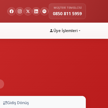
MÜŞTERI TEMSILCISI
0850 811 5959
Üye İşlemleri
n
Gidiş Dönüş