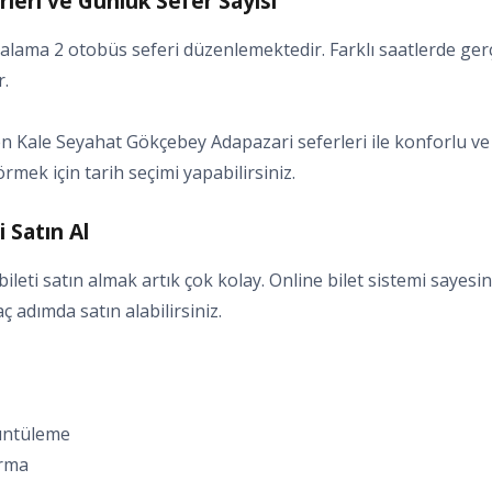
eri ve Günlük Sefer Sayısı
lama 2 otobüs seferi düzenlemektedir. Farklı saatlerde gerç
r.
 Kale Seyahat Gökçebey Adapazari seferleri ile konforlu ve g
örmek için tarih seçimi yapabilirsiniz.
 Satın Al
eti satın almak artık çok kolay. Online bilet sistemi sayesi
kaç adımda satın alabilirsiniz.
rüntüleme
ırma