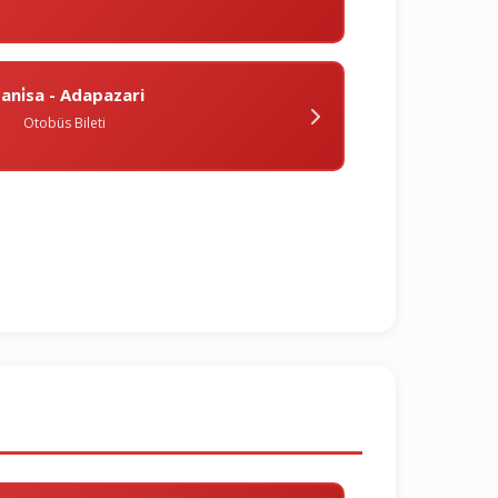
ani̇sa - Adapazari
Otobüs Bileti