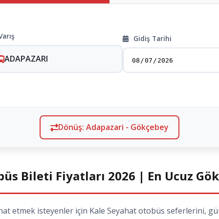
Varış
Gidiş Tarihi
ADAPAZARI
Dönüş: Adapazari - Gökçebey
s Bileti Fiyatları 2026 | En Ucuz Gö
 etmek isteyenler için Kale Seyahat otobüs seferlerini, günc