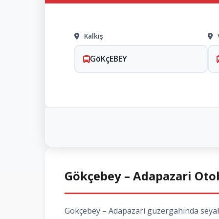
Kalkış
GöKçEBEY
Gökçebey – Adapazari Otobü
Gökçebey – Adapazari güzergahında seyahat