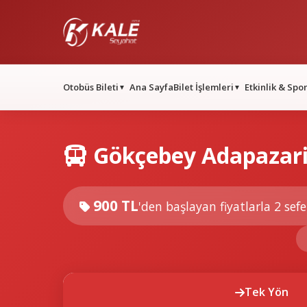
Otobüs Bileti
Ana Sayfa
Bilet İşlemleri
Etkinlik & Spo
▼
▼
Gökçebey Adapazari 
900 TL
'den başlayan fiyatlarla
2 sefe
Tek Yön