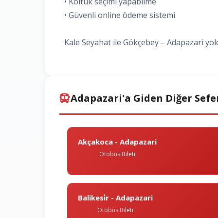
• Koltuk seçimi yapabilme
• Güvenli online ödeme sistemi
Kale Seyahat ile Gökçebey – Adapazari yolc
Adapazari'a Giden Diğer Sefe
Akçakoca - Adapazari
Otobüs Bileti
Balikesi̇r - Adapazari
Otobüs Bileti