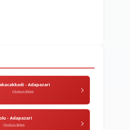
akacakkadi - Adapazari
Otobüs Bileti
olu - Adapazari
Otobüs Bileti