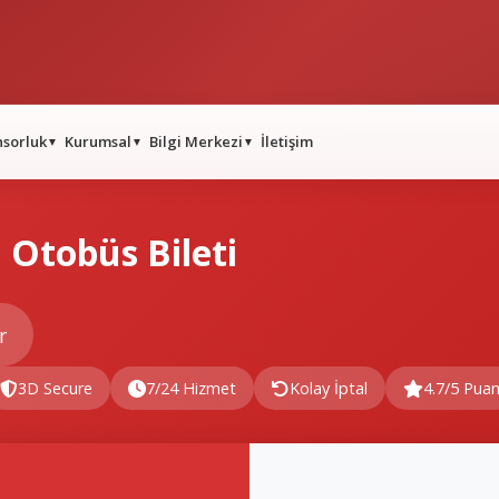
nsorluk
Kurumsal
Bilgi Merkezi
İletişim
▼
▼
▼
Otobüs Bileti
r
3D Secure
7/24 Hizmet
Kolay İptal
4.7/5 Pua