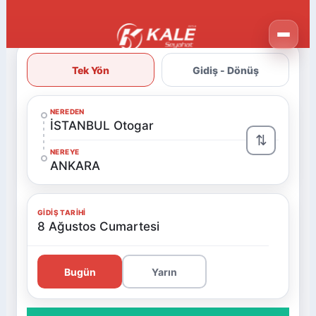
Tek Yön
Gidiş - Dönüş
NEREDEN
İSTANBUL Otogar
⇅
NEREYE
ANKARA
GIDIŞ TARIHI
8 Ağustos Cumartesi
Bugün
Yarın