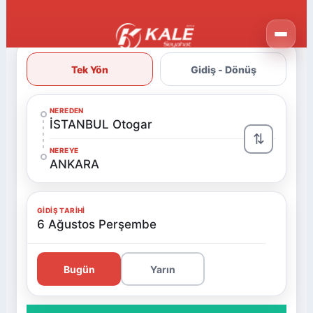
Tek Yön
Gidiş - Dönüş
NEREDEN
İSTANBUL Otogar
⇅
NEREYE
ANKARA
GIDIŞ TARIHI
6 Ağustos Perşembe
Bugün
Yarın