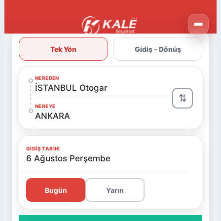
Tek Yön
Gidiş - Dönüş
NEREDEN
İSTANBUL Otogar
⇅
NEREYE
ANKARA
GIDIŞ TARIHI
6 Ağustos Perşembe
Bugün
Yarın