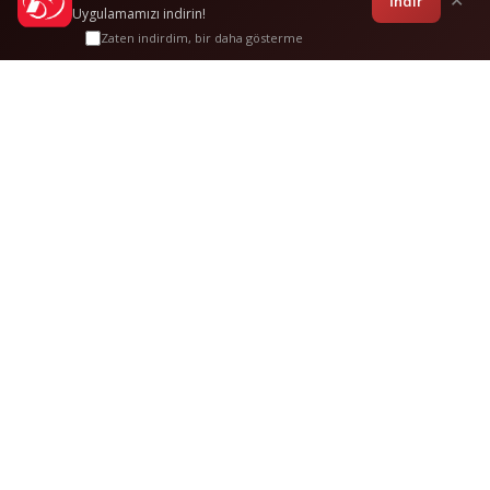
İndir
✕
Uygulamamızı indirin!
Zaten indirdim, bir daha gösterme
İzmi̇r
-
Adapazari
Sık Sorulan
Sorular
Bu güzergah hakkında merak edilenler
İzmi̇r Adapazari otobüs bileti fiyatları ne