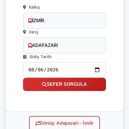
Kalkış
İZMİR
Varış
ADAPAZARI
Gidiş Tarihi
SEFER SORGULA
Dönüş: Adapazari - İzmi̇r