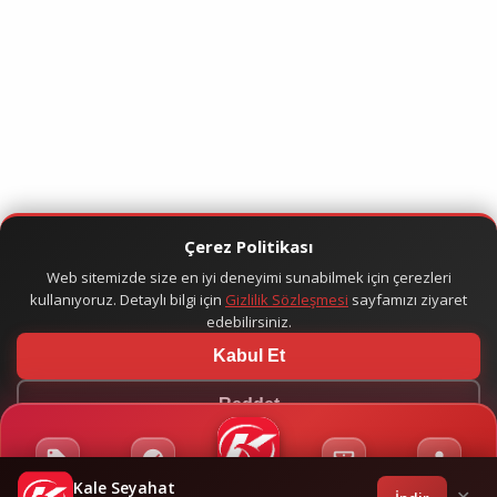
Çerez Politikası
Web sitemizde size en iyi deneyimi sunabilmek için çerezleri
kullanıyoruz. Detaylı bilgi için
Gizlilik Sözleşmesi
sayfamızı ziyaret
edebilirsiniz.
Kabul Et
Reddet
Kale Seyahat
Kampanyalar
Sponsorluklar
Anasayfa
Bilet İşlemleri
Giriş