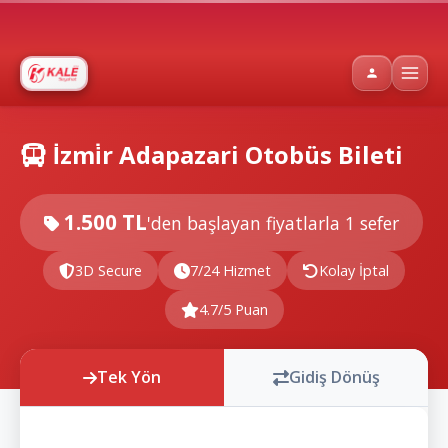
İzmi̇r Adapazari Otobüs Bileti
1.500 TL
'den başlayan fiyatlarla
1 sefer
3D Secure
7/24 Hizmet
Kolay İptal
4.7/5 Puan
Tek Yön
Gidiş Dönüş