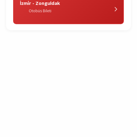
İzmi̇r - Zonguldak
Otobüs Bileti