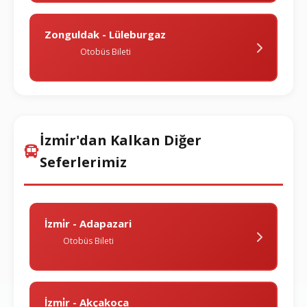
Zonguldak - Lüleburgaz
Otobüs Bileti
İzmi̇r'dan Kalkan Diğer
Seferlerimiz
İzmi̇r - Adapazari
Otobüs Bileti
İzmi̇r - Akçakoca