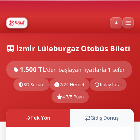
İzmi̇r Lüleburgaz Otobüs Bileti
1.500 TL
'den başlayan fiyatlarla
1 sefer
3D Secure
7/24 Hizmet
Kolay İptal
4.7/5 Puan
Tek Yön
Gidiş Dönüş