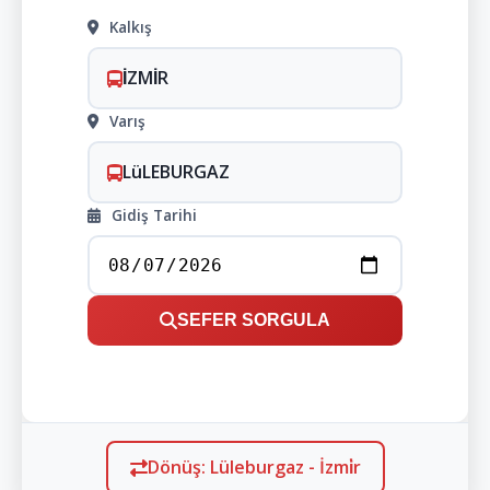
Kalkış
İZMİR
Varış
LüLEBURGAZ
Gidiş Tarihi
SEFER SORGULA
Dönüş: Lüleburgaz - İzmi̇r