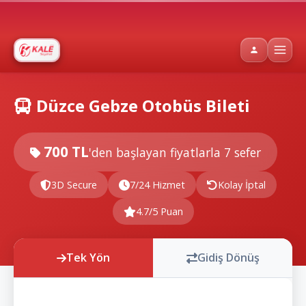
Düzce Gebze Otobüs Bileti
700 TL
'den başlayan fiyatlarla
7 sefer
3D Secure
7/24 Hizmet
Kolay İptal
4.7/5 Puan
Tek Yön
Gidiş Dönüş