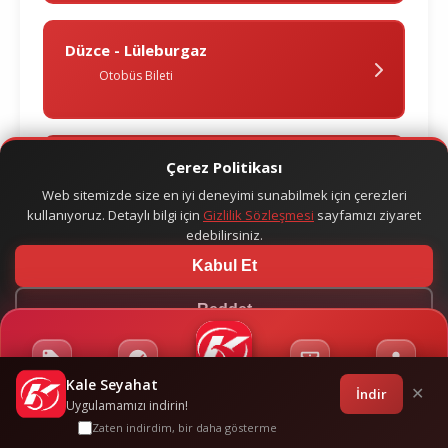
Düzce - Lüleburgaz
Otobüs Bileti
Düzce - Mani̇sa
Çerez Politikası
Otobüs Bileti
Web sitemizde size en iyi deneyimi sunabilmek için çerezleri
kullanıyoruz. Detaylı bilgi için
Gizlilik Sözleşmesi
sayfamızı ziyaret
edebilirsiniz.
Kabul Et
Düzce - Mengen
Otobüs Bileti
Reddet
Kale Seyahat
Kampanyalar
Sponsorluklar
Anasayfa
Bilet İşlemleri
Giriş
İndir
✕
Düzce - Saray
Uygulamamızı indirin!
Otobüs Bileti
Zaten indirdim, bir daha gösterme