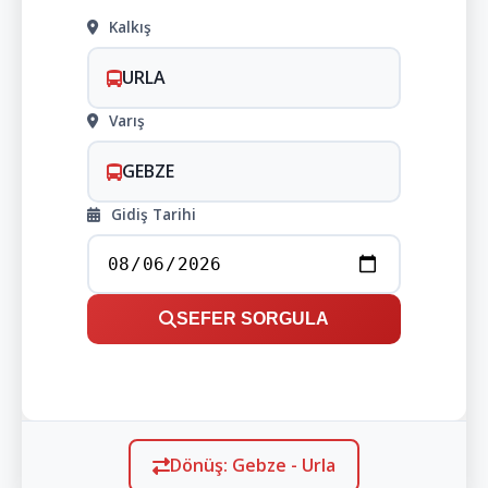
Kalkış
URLA
Varış
GEBZE
Gidiş Tarihi
SEFER SORGULA
Dönüş: Gebze - Urla