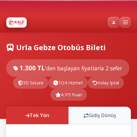
Urla Gebze Otobüs Bileti
1.300 TL
'den başlayan fiyatlarla
2 sefer
3D Secure
7/24 Hizmet
Kolay İptal
4.7/5 Puan
Tek Yön
Gidiş Dönüş