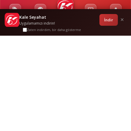
Kale Seyahat
Kampanyalar
Sponsorluklar
Anasayfa
Bilet İşlemleri
Giriş
İndir
✕
Uygulamamızı indirin!
Zaten indirdim, bir daha gösterme
Urla
-
Gebze
Sık Sorulan
Sorular
Bu güzergah hakkında merak edilenler