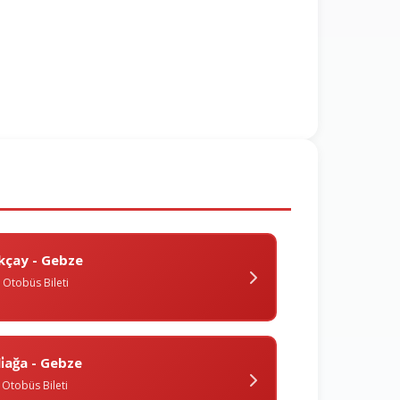
kçay - Gebze
Otobüs Bileti
li̇ağa - Gebze
Otobüs Bileti