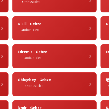
Otobüs Bileti
Di̇ki̇li̇ - Gebze
D
Otobüs Bileti
Edremi̇t - Gebze
E
Otobüs Bileti
Gökçebey - Gebze
İ
Otobüs Bileti
İzmi̇r - Gebze
K