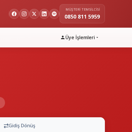
MÜŞTERI TEMSILCISI
0850 811 5959
Üye İşlemleri
n
Gidiş Dönüş