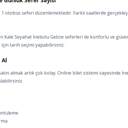
e Günlük Sefer Sayısı
1 otobüs seferi düzenlemektedir. Farklı saatlerde gerçekleşe
Kale Seyahat İnebolu Gebze seferleri ile konforlu ve güvenli
için tarih seçimi yapabilirsiniz.
 Al
tın almak artık çok kolay. Online bilet sistemi sayesinde İne
abilirsiniz.
rüntüleme
ırma