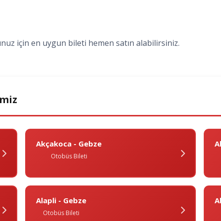
nuz için en uygun bileti hemen satın alabilirsiniz.
imiz
Akçakoca - Gebze
A
Otobüs Bileti
Alapli - Gebze
A
Otobüs Bileti