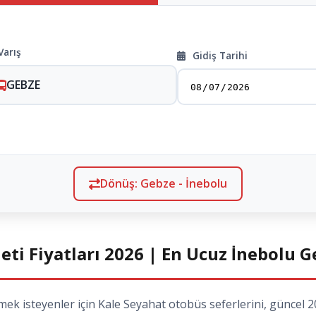
Varış
Gidiş Tarihi
GEBZE
Dönüş: Gebze - İnebolu
eti Fiyatları 2026 | En Ucuz İnebolu G
k isteyenler için Kale Seyahat otobüs seferlerini, güncel 202