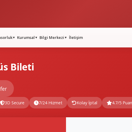
nsorluk
Kurumsal
Bilgi Merkezi
İletişim
▼
▼
▼
s Bileti
fer
3D Secure
7/24 Hizmet
Kolay İptal
4.7/5 Pua