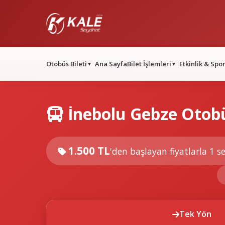
Otobüs Bileti
Ana Sayfa
Bilet İşlemleri
Etkinlik & Spo
▼
▼
İnebolu Gebze Otobü
1.500 TL
'den başlayan fiyatlarla
1 se
Tek Yön