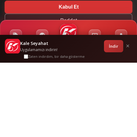
Kabul Et
Reddet
Kale Seyahat
Kampanyalar
Sponsorluklar
Anasayfa
Bilet İşlemleri
Giriş
İndir
✕
Uygulamamızı indirin!
Zaten indirdim, bir daha gösterme
Bursa
-
Datça
Sık Sorulan