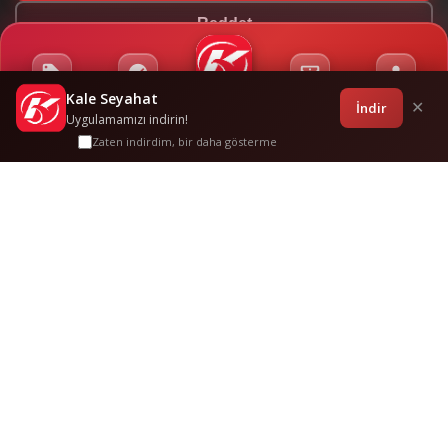
Reddet
Kale Seyahat
Kampanyalar
Sponsorluklar
Anasayfa
Bilet İşlemleri
Giriş
İndir
✕
Uygulamamızı indirin!
Zaten indirdim, bir daha gösterme
Bursa
-
Aydin
Sık Sorulan
Sorular