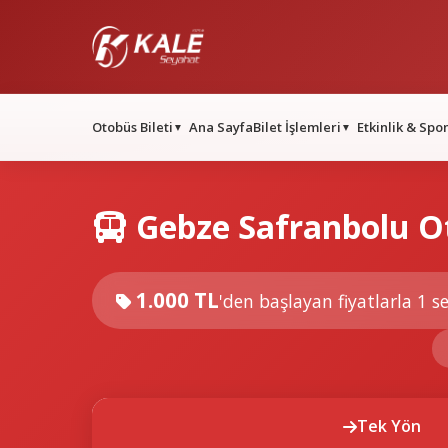
Otobüs Bileti
Ana Sayfa
Bilet İşlemleri
Etkinlik & Spo
▼
▼
Gebze Safranbolu Ot
1.000 TL
'den başlayan fiyatlarla
1 se
Tek Yön