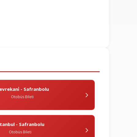
evrekani̇ - Safranbolu
Otobüs Bileti
̇stanbul - Safranbolu
Otobüs Bileti