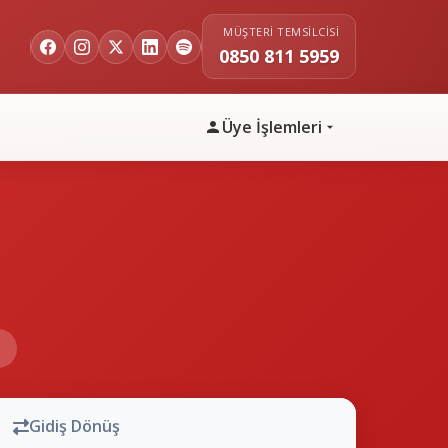
MÜŞTERI TEMSILCISI
0850 811 5959
Üye İşlemleri
n
Gidiş Dönüş