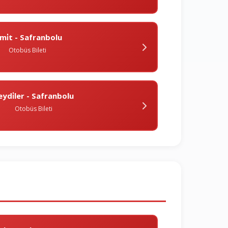
̇zmi̇t - Safranbolu
Otobüs Bileti
eydi̇ler - Safranbolu
Otobüs Bileti