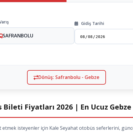
Varış
Gidiş Tarihi
SAFRANBOLU
Dönüş: Safranbolu - Gebze
Bileti Fiyatları 2026 | En Ucuz Gebze
mek isteyenler için Kale Seyahat otobüs seferlerini, güncel 