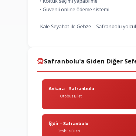
• Koltuk seçimi yapabilme
• Güvenli online ödeme sistemi
Kale Seyahat ile Gebze – Safranbolu yolcul
Safranbolu'a Giden Diğer Sef
Ankara - Safranbolu
Otobüs Bileti
İğdi̇r - Safranbolu
Otobüs Bileti