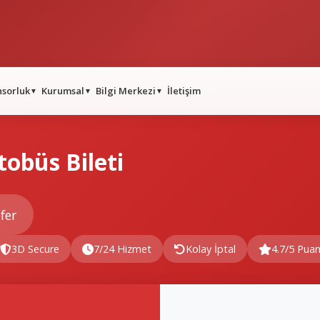
nsorluk
Kurumsal
Bilgi Merkezi
İletişim
▼
▼
▼
obüs Bileti
fer
3D Secure
7/24 Hizmet
Kolay İptal
4.7/5 Pua