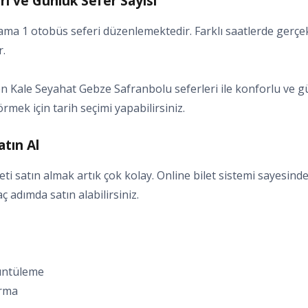
i ve Günlük Sefer Sayısı
ma 1 otobüs seferi düzenlemektedir. Farklı saatlerde gerçek
r.
 Kale Seyahat Gebze Safranbolu seferleri ile konforlu ve güv
örmek için tarih seçimi yapabilirsiniz.
tın Al
i satın almak artık çok kolay. Online bilet sistemi sayesind
kaç adımda satın alabilirsiniz.
rüntüleme
ırma