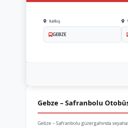
Kalkış
GEBZE
Gebze – Safranbolu Otobüs 
Gebze – Safranbolu güzergahında seyahat et