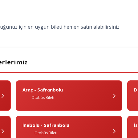
uğunuz için en uygun bileti hemen satın alabilirsiniz.
erlerimiz
Araç - Safranbolu
D
Otobüs Bileti
İnebolu - Safranbolu
I
Otobüs Bileti