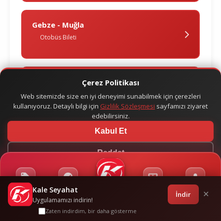
Gebze - Muğla
Otobüs Bileti
Gebze - Nazi̇lli̇
Çerez Politikası
Otobüs Bileti
Web sitemizde size en iyi deneyimi sunabilmek için çerezleri
kullanıyoruz. Detaylı bilgi için
Gizlilik Sözleşmesi
sayfamızı ziyaret
edebilirsiniz.
Kabul Et
Gebze - Safranbolu
Otobüs Bileti
Reddet
Kale Seyahat
Kampanyalar
Sponsorluklar
Anasayfa
Bilet İşlemleri
Giriş
İndir
✕
Gebze - Saray
Uygulamamızı indirin!
Otobüs Bileti
Zaten indirdim, bir daha gösterme