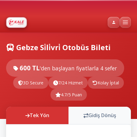
Gebze Si̇li̇vri̇ Otobüs Bileti
600 TL
'den başlayan fiyatlarla
4 sefer
3D Secure
7/24 Hizmet
Kolay İptal
4.7/5 Puan
Tek Yön
Gidiş Dönüş