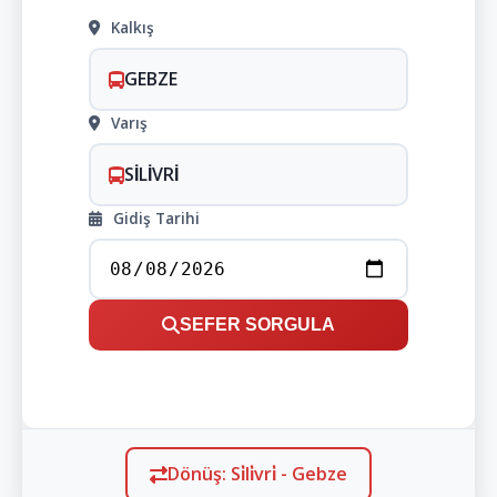
Kalkış
GEBZE
Varış
SİLİVRİ
Gidiş Tarihi
SEFER SORGULA
Dönüş: Si̇li̇vri̇ - Gebze