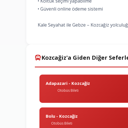
• Koltuk seçimi yapabilme
• Güvenli online ödeme sistemi
Kale Seyahat ile Gebze – Kozcağiz yolculuğu
Kozcağiz'a Giden Diğer Seferl
Adapazari - Kozcağiz
Otobüs Bileti
Bolu - Kozcağiz
Otobüs Bileti