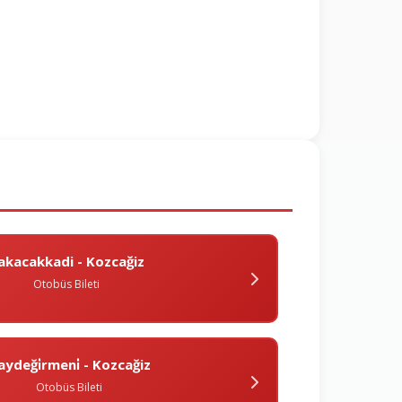
akacakkadi - Kozcağiz
Otobüs Bileti
aydeği̇rmeni̇ - Kozcağiz
Otobüs Bileti