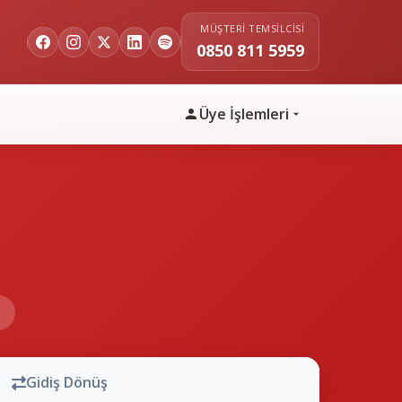
MÜŞTERI TEMSILCISI
0850 811 5959
Üye İşlemleri
n
Gidiş Dönüş