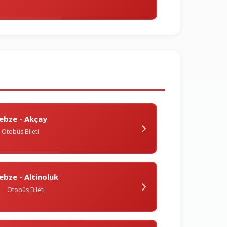
ebze - Akçay
Otobüs Bileti
ebze - Altinoluk
Otobüs Bileti