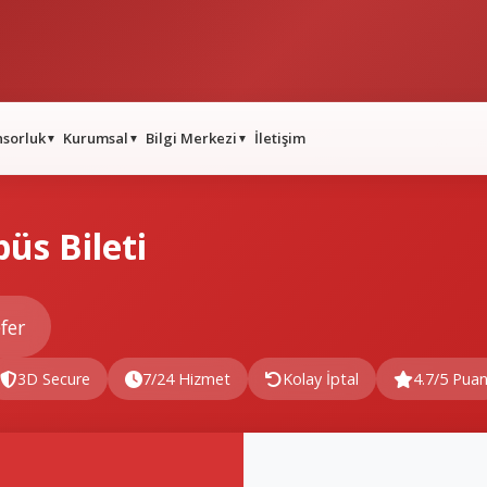
nsorluk
Kurumsal
Bilgi Merkezi
İletişim
▼
▼
▼
üs Bileti
fer
3D Secure
7/24 Hizmet
Kolay İptal
4.7/5 Pua