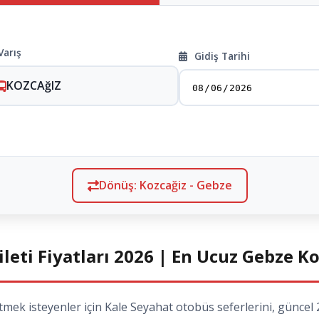
Varış
Gidiş Tarihi
KOZCAğIZ
Dönüş: Kozcağiz - Gebze
leti Fiyatları 2026 | En Ucuz Gebze Ko
k isteyenler için Kale Seyahat otobüs seferlerini, güncel 20