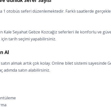
ve Günlük Sefer Sayısı
1 otobüs seferi düzenlemektedir. Farklı saatlerde gerçekleşe
 Kale Seyahat Gebze Kozcağiz seferleri ile konforlu ve güvenl
için tarih seçimi yapabilirsiniz.
n Al
satın almak artık çok kolay. Online bilet sistemi sayesinde G
kaç adımda satın alabilirsiniz.
rüntüleme
ırma