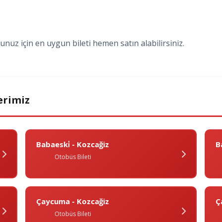
nuz için en uygun bileti hemen satın alabilirsiniz.
erimiz
Babaeski̇ - Kozcağiz
B
Otobüs Bileti
Çaycuma - Kozcağiz
Ç
Otobüs Bileti