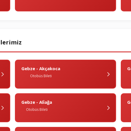
lerimiz
Gebze - Akçakoca
G
Otobüs Bileti
Gebze - Ali̇ağa
G
Otobüs Bileti