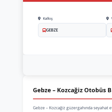
Kalkış
GEBZE
Gebze – Kozcağiz Otobüs Bi
Gebze – Kozcağiz güzergahında seyahat etme