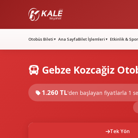
Otobüs Bileti
Ana Sayfa
Bilet İşlemleri
Etkinlik & Spo
▼
▼
Gebze Kozcağiz Otob
1.260 TL
'den başlayan fiyatlarla
1 se
Tek Yön