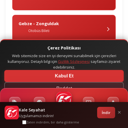
Gebze - Zonguldak
Otobüs Bileti
Çerez Politikası
Web sitemizde size en iyi deneyimi sunabilmek için çerezleri
kullanıyoruz. Detaylı bilgi için
Gizlilik Sözleşmesi
sayfamızı ziyaret
edebilirsiniz.
Kabul Et
Reddet
Kale Seyahat
Kampanyalar
Sponsorluklar
Anasayfa
Bilet İşlemleri
Giriş
İndir
✕
Uygulamamızı indirin!
Zaten indirdim, bir daha gösterme