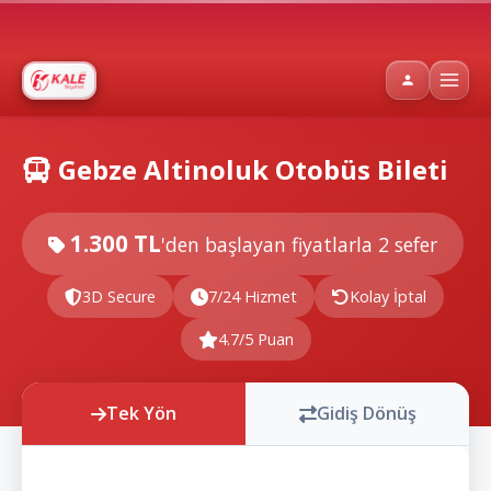
Gebze Altinoluk Otobüs Bileti
1.300 TL
'den başlayan fiyatlarla
2 sefer
3D Secure
7/24 Hizmet
Kolay İptal
4.7/5 Puan
Tek Yön
Gidiş Dönüş