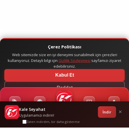
Çerez Politikası
Web sitemizde size en iyi deneyimi sunabilmek için çerezleri
kullanıyoruz. Detaylı bilgi için
Gizlilik Sözleşmesi
sayfamızı ziyaret
edebilirsiniz.
Kabul Et
Reddet
Kale Seyahat
Kampanyalar
Sponsorluklar
Anasayfa
Bilet İşlemleri
Giriş
İndir
✕
Uygulamamızı indirin!
Zaten indirdim, bir daha gösterme