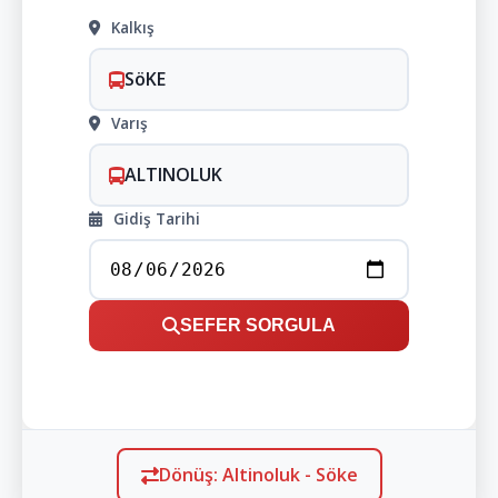
Kalkış
SöKE
Varış
ALTINOLUK
Gidiş Tarihi
SEFER SORGULA
Dönüş: Altinoluk - Söke