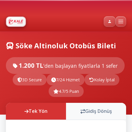
Söke Altinoluk Otobüs Bileti
1.200 TL
'den başlayan fiyatlarla
1 sefer
3D Secure
7/24 Hizmet
Kolay İptal
4.7/5 Puan
Tek Yön
Gidiş Dönüş