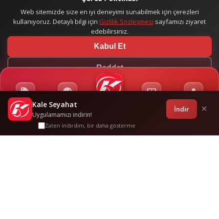
Web sitemizde size en iyi deneyimi sunabilmek için çerezleri
kullanıyoruz. Detaylı bilgi için
Gizlilik Sözleşmesi
sayfamızı ziyaret
edebilirsiniz.
Kabul Et
Reddet
Kale Seyahat
Kampanyalar
Sponsorluklar
Anasayfa
Bilet İşlemleri
Giriş
İndir
✕
Uygulamamızı indirin!
Zaten indirdim, bir daha gösterme