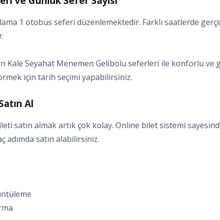
ri ve Günlük Sefer Sayısı
ama 1 otobüs seferi düzenlemektedir. Farklı saatlerde gerçe
r.
 Kale Seyahat Menemen Geli̇bolu seferleri ile konforlu ve gü
örmek için tarih seçimi yapabilirsiniz.
Satın Al
ti satın almak artık çok kolay. Online bilet sistemi sayesin
kaç adımda satın alabilirsiniz.
rüntüleme
ırma