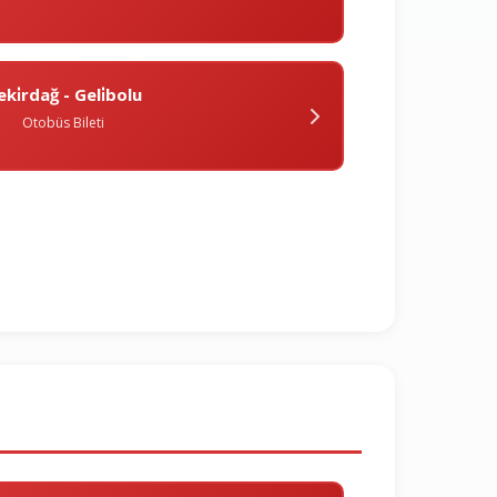
eki̇rdağ - Geli̇bolu
Otobüs Bileti