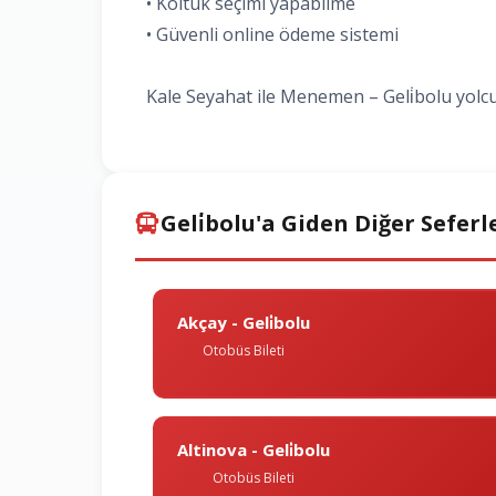
• Koltuk seçimi yapabilme
• Güvenli online ödeme sistemi
Kale Seyahat ile Menemen – Geli̇bolu yolcu
Geli̇bolu'a Giden Diğer Seferl
Akçay - Geli̇bolu
Otobüs Bileti
Altinova - Geli̇bolu
Otobüs Bileti