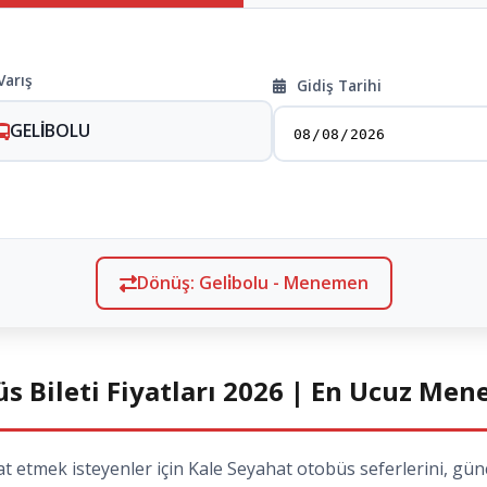
Varış
Gidiş Tarihi
GELİBOLU
Dönüş: Geli̇bolu - Menemen
 Bileti Fiyatları 2026 | En Ucuz Mene
tmek isteyenler için Kale Seyahat otobüs seferlerini, güncel