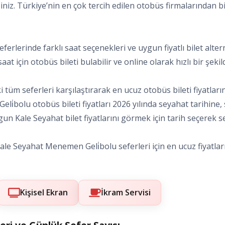
siniz. Türkiye’nin en çok tercih edilen otobüs firmalarından bi
eferlerinde farklı saat seçenekleri ve uygun fiyatlı bilet alte
t için otobüs bileti bulabilir ve online olarak hızlı bir şekild
tüm seferleri karşılaştırarak en ucuz otobüs bileti fiyatları
eli̇bolu otobüs bileti fiyatları 2026 yılında seyahat tarihine
un Kale Seyahat bilet fiyatlarını görmek için tarih seçerek sefe
le Seyahat Menemen Geli̇bolu seferleri için en ucuz fiyatları 
Kişisel Ekran
İkram Servisi