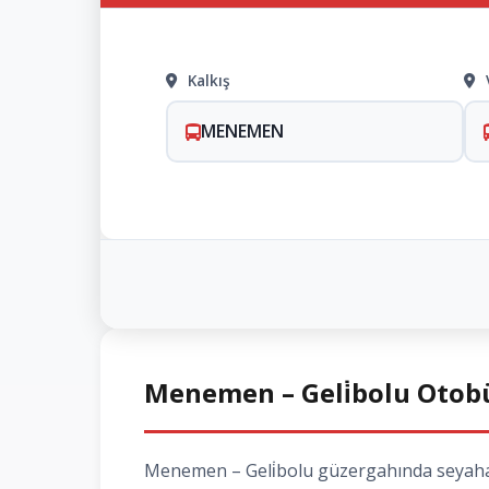
Kalkış
MENEMEN
Menemen – Geli̇bolu Otobüs
Menemen – Geli̇bolu güzergahında seyahat e