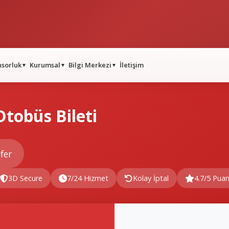
nsorluk
Kurumsal
Bilgi Merkezi
İletişim
▼
▼
▼
tobüs Bileti
fer
3D Secure
7/24 Hizmet
Kolay İptal
4.7/5 Pua