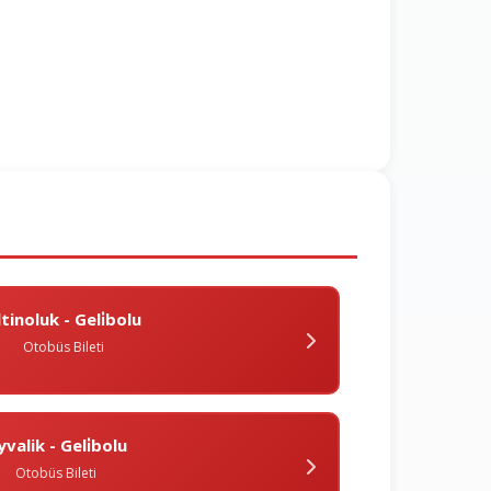
ltinoluk - Geli̇bolu
Otobüs Bileti
yvalik - Geli̇bolu
Otobüs Bileti