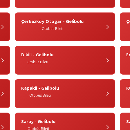
Çerkezköy Otogar - Geli̇bolu
Ç
Otobüs Bileti
Di̇ki̇li̇ - Geli̇bolu
E
Otobüs Bileti
Kapakli - Geli̇bolu
K
Otobüs Bileti
Saray - Geli̇bolu
S
Otobüs Bileti