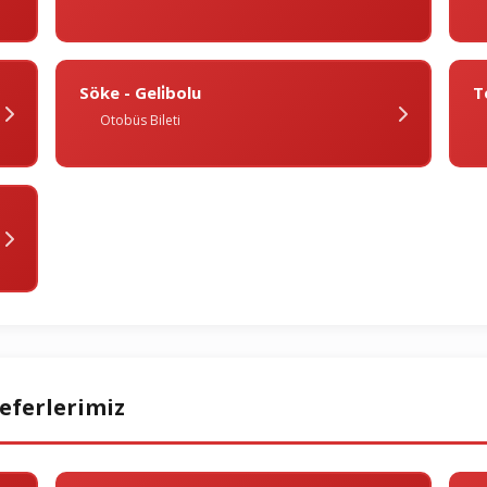
Söke - Geli̇bolu
T
Otobüs Bileti
eferlerimiz