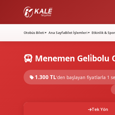
Otobüs Bileti
Ana Sayfa
Bilet İşlemleri
Etkinlik & Spo
▼
▼
Menemen Geli̇bolu O
1.300 TL
'den başlayan fiyatlarla
1 se
Tek Yön