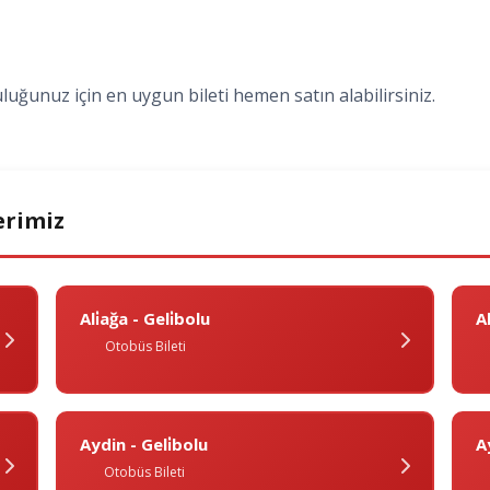
luğunuz için en uygun bileti hemen satın alabilirsiniz.
erimiz
Ali̇ağa - Geli̇bolu
A
Otobüs Bileti
Aydin - Geli̇bolu
A
Otobüs Bileti