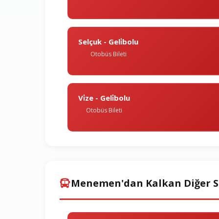
Selçuk - Geli̇bolu
Otobüs Bileti
Vi̇ze - Geli̇bolu
Otobüs Bileti
Menemen'dan Kalkan Diğer S