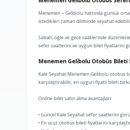
Menemen Geli̇bolu Otobüs Seferle
Menemen – Geli̇bolu hattında günlük ortal
istedikleri zaman diliminde seyahat edebili
Sabah, öğle ve gece saatlerinde düzenlenen
sefer saatlerini ve uygun bilet fiyatlarını g
Menemen Geli̇bolu Otobüs Bileti 
Kale Seyahat Menemen Geli̇bolu otobüs bile
karşılaştırabilir, en uygun fiyatlı bileti bir
Online bilet satın alma avantajları:
• Güncel Kale Seyahat sefer saatlerini gö
• En ucuz otobüs bileti fiyatlarını karşılaşt