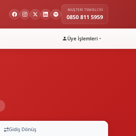
MÜŞTERI TEMSILCISI
0850 811 5959
Üye İşlemleri
n
Gidiş Dönüş