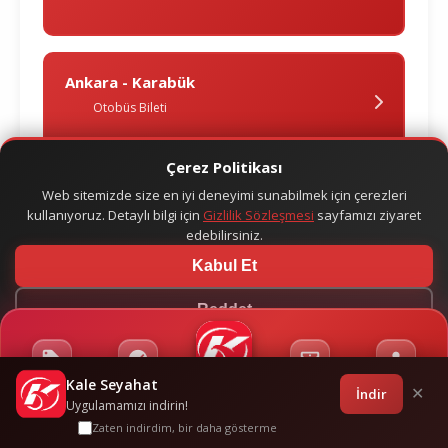
Ankara - Karabük
Otobüs Bileti
Çerez Politikası
Web sitemizde size en iyi deneyimi sunabilmek için çerezleri
Ankara - Kirklareli̇
kullanıyoruz. Detaylı bilgi için
Gizlilik Sözleşmesi
sayfamızı ziyaret
Otobüs Bileti
edebilirsiniz.
Kabul Et
Reddet
Ankara - Kozlu
Otobüs Bileti
Kale Seyahat
Kampanyalar
Sponsorluklar
Anasayfa
Bilet İşlemleri
Giriş
İndir
✕
Uygulamamızı indirin!
Ankara - Küçükkuyu
Zaten indirdim, bir daha gösterme