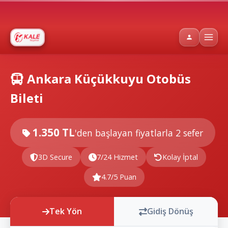
Ankara Küçükkuyu Otobüs
Bileti
1.350 TL
'den başlayan fiyatlarla
2 sefer
3D Secure
7/24 Hizmet
Kolay İptal
4.7/5 Puan
Tek Yön
Gidiş Dönüş