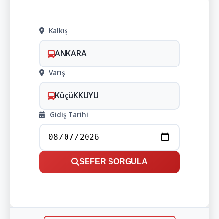
Kalkış
ANKARA
Varış
KüçüKKUYU
Gidiş Tarihi
SEFER SORGULA