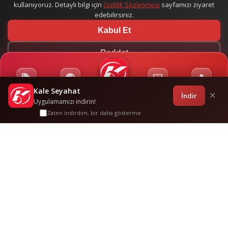
kullanıyoruz. Detaylı bilgi için
Gizlilik Sözleşmesi
sayfamızı ziyaret
edebilirsiniz.
Kabul Et
Reddet
Kale Seyahat
Kampanyalar
Sponsorluklar
Anasayfa
Bilet İşlemleri
Giriş
İndir
✕
Uygulamamızı indirin!
Zaten indirdim, bir daha gösterme