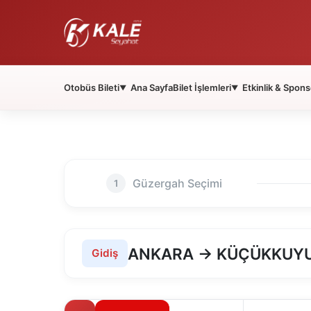
Otobüs Bileti
Ana Sayfa
Bilet İşlemleri
Etkinlik & Spons
▼
▼
Güzergah Seçimi
1
ANKARA → KÜÇÜKKUY
Gidiş