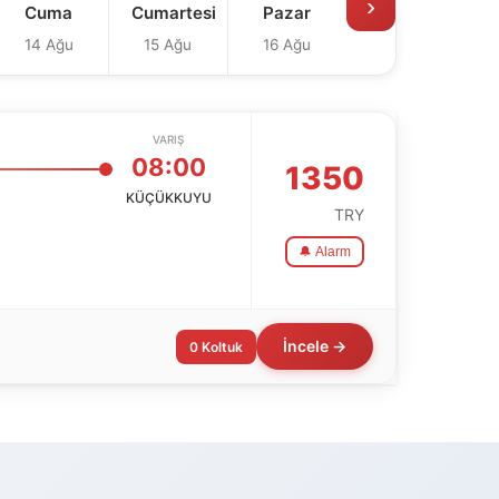
›
Cuma
Cumartesi
Pazar
14 Ağu
15 Ağu
16 Ağu
VARIŞ
08:00
1350
KÜÇÜKKUYU
TRY
🔔 Alarm
İncele →
0 Koltuk