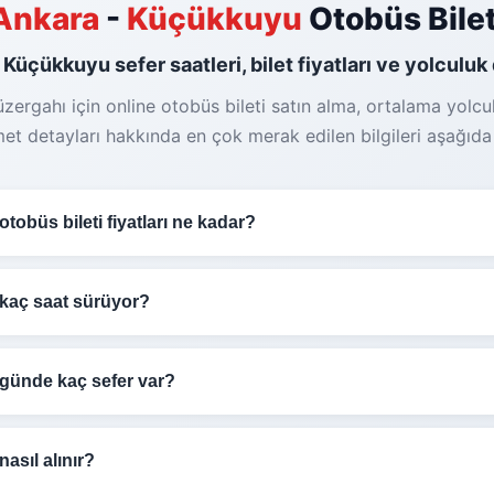
Ankara
-
Küçükkuyu
Otobüs Bilet
 Küçükkuyu sefer saatleri, bilet fiyatları ve yolculuk 
ergahı için online otobüs bileti satın alma, ortalama yolcul
met detayları hakkında en çok merak edilen bilgileri aşağıda b
obüs bileti fiyatları ne kadar?
u
otobüs bileti fiyatları
1.350₺
arasında değişmektedir. Fiyatl
a 2+2) ve dönemsel kampanyalara göre farklılık gösterebilir
kaç saat sürüyor?
u
otobüs yolculuğu trafik durumuna ve güzergaha göre deği
in erken rezervasyon yapmanızı öneririz.
ürmektedir.
ünde kaç sefer var?
a - Küçükkuyu
hattında günde
1 adet sefer
düzenlemektedi
 sefer detaylarından görebilirsiniz. Molalar dahil toplam süre
nasıl alınır?
erden gece geç saatlere kadar farklı sefer seçenekleriyle s