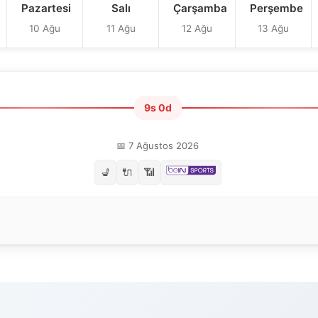
Pazartesi
Salı
Çarşamba
Perşembe
10 Ağu
11 Ağu
12 Ağu
13 Ağu
9s 0d
📅 7 Ağustos 2026
💺
🔌
📶