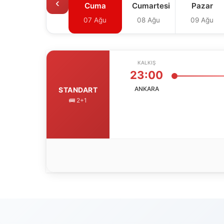
‹
Cuma
Cumartesi
Pazar
07 Ağu
08 Ağu
09 Ağu
KALKIŞ
23:00
ANKARA
STANDART
🚌 2+1