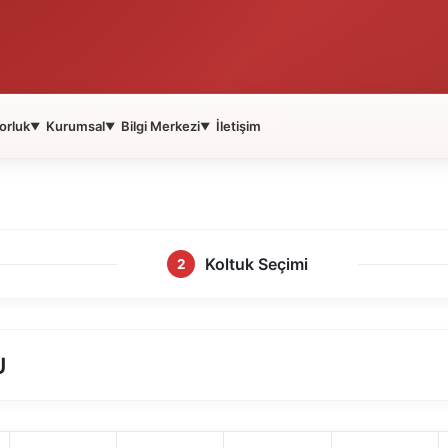
orluk
Kurumsal
Bilgi Merkezi
İletişim
▼
▼
▼
Koltuk Seçimi
2
U