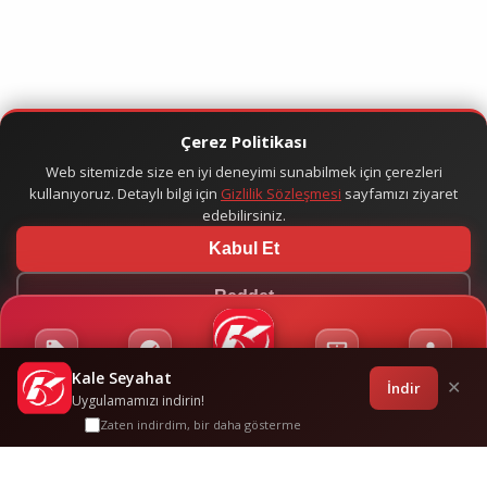
Çerez Politikası
Web sitemizde size en iyi deneyimi sunabilmek için çerezleri
kullanıyoruz. Detaylı bilgi için
Gizlilik Sözleşmesi
sayfamızı ziyaret
edebilirsiniz.
Kabul Et
Reddet
Kale Seyahat
Kampanyalar
Sponsorluklar
Anasayfa
Bilet İşlemleri
Giriş
İndir
✕
Uygulamamızı indirin!
Zaten indirdim, bir daha gösterme