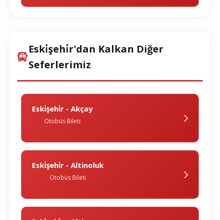
Eski̇şehi̇r'dan Kalkan Diğer
Seferlerimiz
Eski̇şehi̇r - Akçay
Otobüs Bileti
Eski̇şehi̇r - Altinoluk
Otobüs Bileti