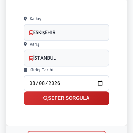
Kalkış
ESKİşEHİR
Varış
İSTANBUL
Gidiş Tarihi
SEFER SORGULA