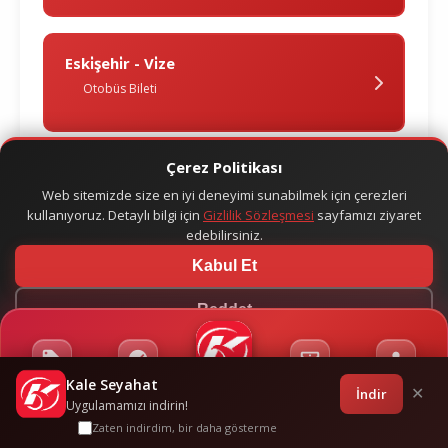
Eski̇şehi̇r - Vi̇ze
Otobüs Bileti
Çerez Politikası
Web sitemizde size en iyi deneyimi sunabilmek için çerezleri
kullanıyoruz. Detaylı bilgi için
Gizlilik Sözleşmesi
sayfamızı ziyaret
edebilirsiniz.
Kabul Et
Reddet
Kale Seyahat
Kampanyalar
Sponsorluklar
Anasayfa
Bilet İşlemleri
Giriş
İndir
✕
Uygulamamızı indirin!
Zaten indirdim, bir daha gösterme