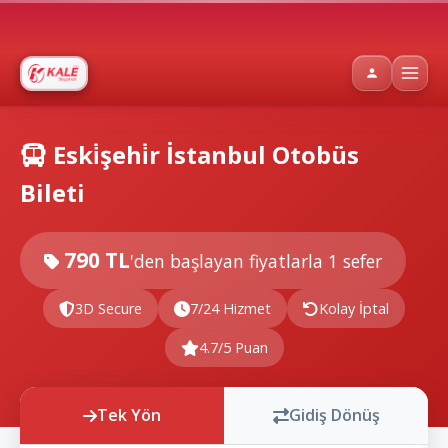
Eski̇şehi̇r İstanbul Otobüs
Bileti
790 TL
'den başlayan fiyatlarla
1 sefer
3D Secure
7/24 Hizmet
Kolay İptal
4.7/5 Puan
Tek Yön
Gidiş Dönüş