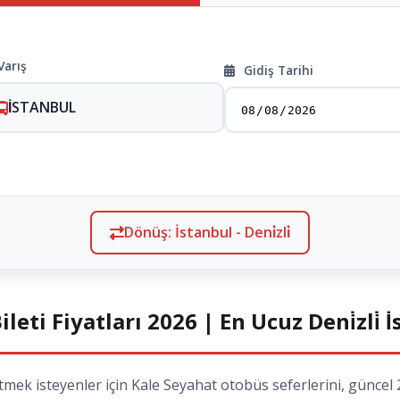
Varış
Gidiş Tarihi
İSTANBUL
Dönüş: İstanbul - Deni̇zli̇
Bileti Fiyatları 2026 | En Ucuz Deni̇zli̇ 
etmek isteyenler için Kale Seyahat otobüs seferlerini, güncel 2