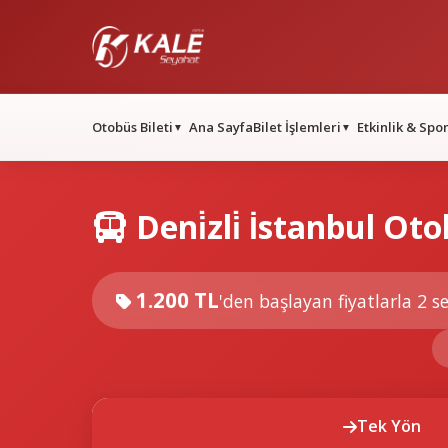
Otobüs Bileti
Ana Sayfa
Bilet İşlemleri
Etkinlik & Spo
▼
▼
Deni̇zli̇ İstanbul Oto
1.200 TL
'den başlayan fiyatlarla
2 se
Tek Yön