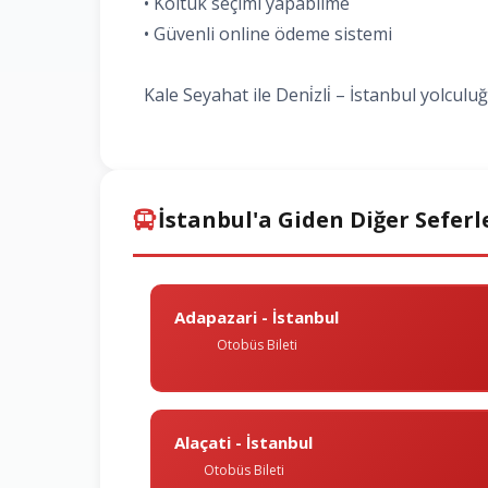
• Koltuk seçimi yapabilme
• Güvenli online ödeme sistemi
Kale Seyahat ile Deni̇zli̇ – İstanbul yolcul
İstanbul'a Giden Diğer Seferl
Adapazari - İstanbul
Otobüs Bileti
Alaçati - İstanbul
Otobüs Bileti