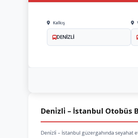
Kalkış
DENİZLİ
Deni̇zli̇ – İstanbul Otobüs 
Deni̇zli̇ – İstanbul güzergahında seyahat 