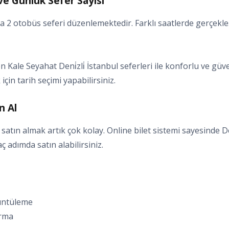
i ve Günlük Sefer Sayısı
ama 2 otobüs seferi düzenlemektedir. Farklı saatlerde gerçekle
ale Seyahat Deni̇zli̇ İstanbul seferleri ile konforlu ve güve
için tarih seçimi yapabilirsiniz.
n Al
 satın almak artık çok kolay. Online bilet sistemi sayesinde Deni
kaç adımda satın alabilirsiniz.
rüntüleme
ırma