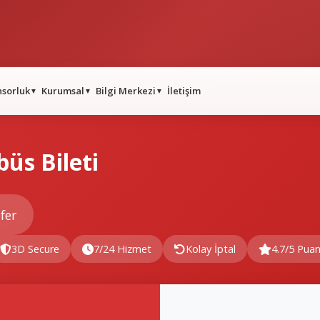
nsorluk
Kurumsal
Bilgi Merkezi
İletişim
▼
▼
▼
büs Bileti
fer
3D Secure
7/24 Hizmet
Kolay İptal
4.7/5 Pua