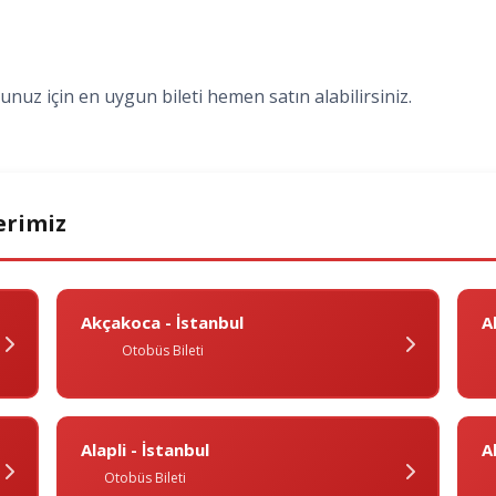
uğunuz için en uygun bileti hemen satın alabilirsiniz.
erimiz
Akçakoca - İstanbul
A
Otobüs Bileti
Alapli - İstanbul
Al
Otobüs Bileti