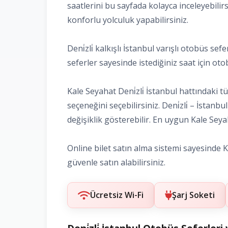
saatlerini bu sayfada kolayca inceleyebilir
konforlu yolculuk yapabilirsiniz.
Deni̇zli̇ kalkışlı İstanbul varışlı otobüs s
seferler sayesinde istediğiniz saat için otobü
Kale Seyahat Deni̇zli̇ İstanbul hattındaki 
seçeneğini seçebilirsiniz. Deni̇zli̇ – İsta
değişiklik gösterebilir. En uygun Kale Seyaha
Online bilet satın alma sistemi sayesinde Kal
güvenle satın alabilirsiniz.
Ücretsiz Wi-Fi
Şarj Soketi