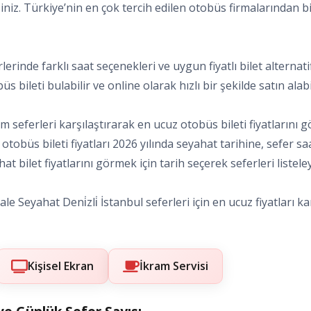
siniz. Türkiye’nin en çok tercih edilen otobüs firmalarından bi
eferlerinde farklı saat seçenekleri ve uygun fiyatlı bilet alte
s bileti bulabilir ve online olarak hızlı bir şekilde satın alabil
tüm seferleri karşılaştırarak en ucuz otobüs bileti fiyatlarını 
nbul otobüs bileti fiyatları 2026 yılında seyahat tarihine, sefe
t bilet fiyatlarını görmek için tarih seçerek seferleri listeley
e Seyahat Deni̇zli̇ İstanbul seferleri için en ucuz fiyatları kar
Kişisel Ekran
İkram Servisi