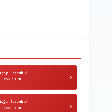
kçay - İstanbul
Otobüs Bileti
i̇ağa - İstanbul
Otobüs Bileti