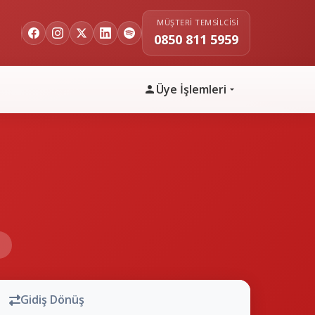
MÜŞTERI TEMSILCISI
0850 811 5959
Üye İşlemleri
n
Gidiş Dönüş