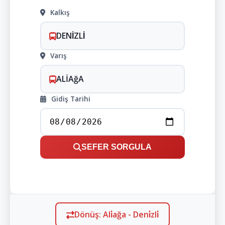
Kalkış
DENİZLİ
Varış
ALİAğA
Gidiş Tarihi
SEFER SORGULA
Dönüş: Ali̇ağa - Deni̇zli̇