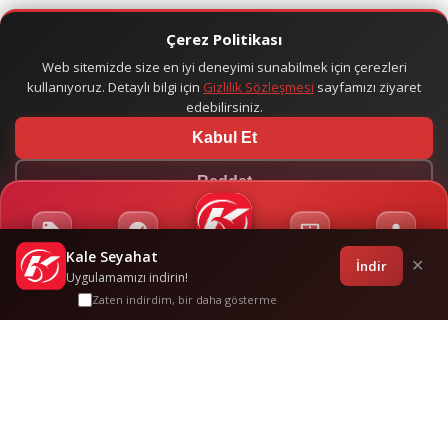
Çerez Politikası
Web sitemizde size en iyi deneyimi sunabilmek için çerezleri
kullanıyoruz. Detaylı bilgi için
Gizlilik Sözleşmesi
sayfamızı ziyaret
edebilirsiniz.
Kabul Et
Reddet
Kale Seyahat
Kampanyalar
Sponsorluklar
Anasayfa
Bilet İşlemleri
Giriş
İndir
✕
Uygulamamızı indirin!
Zaten indirdim, bir daha gösterme