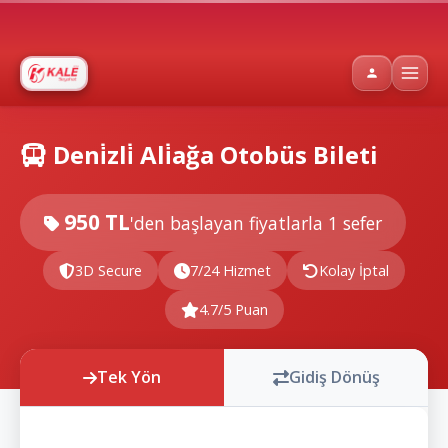
Deni̇zli̇ Ali̇ağa Otobüs Bileti
950 TL
'den başlayan fiyatlarla
1 sefer
3D Secure
7/24 Hizmet
Kolay İptal
4.7/5 Puan
Tek Yön
Gidiş Dönüş