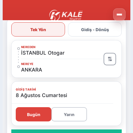
Tek Yön
Gidiş - Dönüş
NEREDEN
İSTANBUL Otogar
⇅
NEREYE
ANKARA
GIDIŞ TARIHI
8 Ağustos Cumartesi
Bugün
Yarın