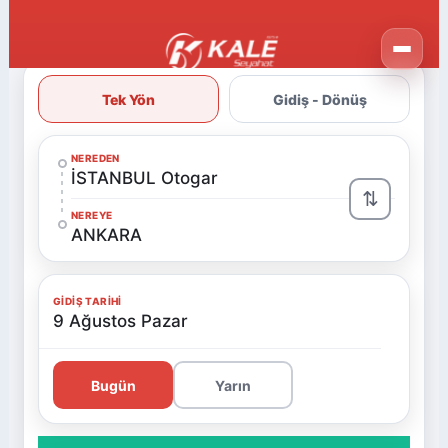
Tek Yön
Gidiş - Dönüş
NEREDEN
İSTANBUL Otogar
⇅
NEREYE
ANKARA
GIDIŞ TARIHI
9 Ağustos Pazar
Bugün
Yarın