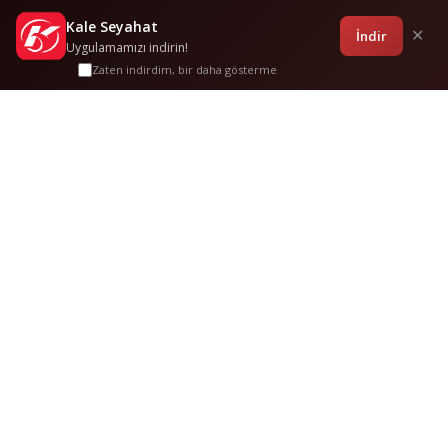
Kale Seyahat
Kampanyalar
Sponsorluklar
Anasayfa
Bilet İşlemleri
Giriş
İndir
✕
Uygulamamızı indirin!
Zaten indirdim, bir daha gösterme
Mengen
-
Ankara
Sık Sorulan
Sorular
Bu güzergah hakkında merak edilenler