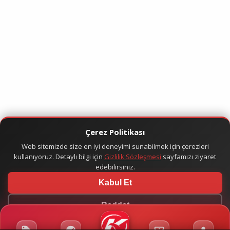
Çerez Politikası
Web sitemizde size en iyi deneyimi sunabilmek için çerezleri
kullanıyoruz. Detaylı bilgi için
Gizlilik Sözleşmesi
sayfamızı ziyaret
edebilirsiniz.
Kabul Et
Reddet