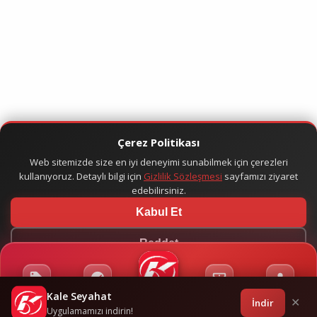
Çerez Politikası
Web sitemizde size en iyi deneyimi sunabilmek için çerezleri
kullanıyoruz. Detaylı bilgi için
Gizlilik Sözleşmesi
sayfamızı ziyaret
edebilirsiniz.
Kabul Et
Reddet
Kale Seyahat
Kampanyalar
Sponsorluklar
Anasayfa
Bilet İşlemleri
Giriş
İndir
✕
Uygulamamızı indirin!