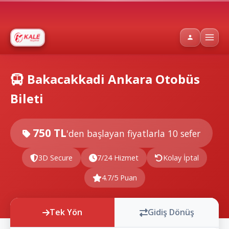
Bakacakkadi Ankara Otobüs
Bileti
750 TL
'den başlayan fiyatlarla
10 sefer
3D Secure
7/24 Hizmet
Kolay İptal
4.7/5 Puan
Tek Yön
Gidiş Dönüş