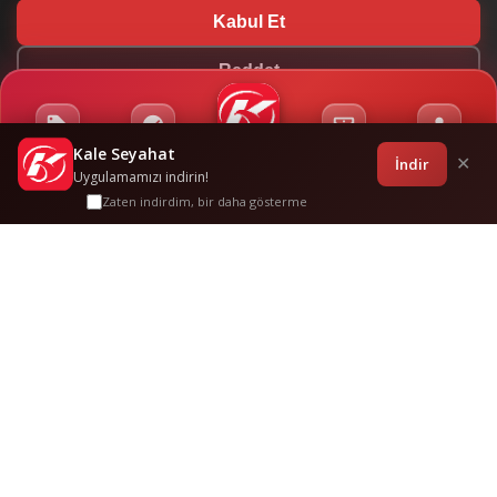
Kabul Et
Reddet
Kale Seyahat
Kampanyalar
Sponsorluklar
Anasayfa
Bilet İşlemleri
Giriş
İndir
✕
Uygulamamızı indirin!
Zaten indirdim, bir daha gösterme
Bakacakkadi
-
Ankara
Sık