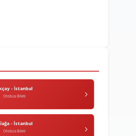
kçay - İstanbul
Otobüs Bileti
i̇ağa - İstanbul
Otobüs Bileti