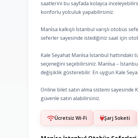
saatlerini bu sayfada kolayca inceleyebilir
konforlu yolculuk yapabilirsiniz.
Mani̇sa kalkışlı İstanbul varışlı otobüs se
seferler sayesinde istediğiniz saat için otobü
Kale Seyahat Mani̇sa İstanbul hattındaki tü
seçeneğini seçebilirsiniz. Mani̇sa – İstanb
değişiklik gösterebilir. En uygun Kale Seyaha
Online bilet satın alma sistemi sayesinde Kal
güvenle satın alabilirsiniz.
Ücretsiz Wi-Fi
Şarj Soketi