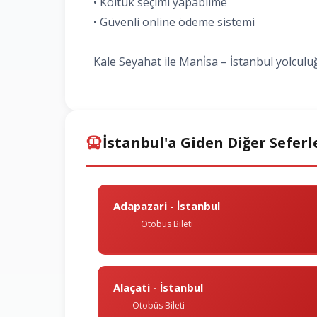
• Koltuk seçimi yapabilme
• Güvenli online ödeme sistemi
Kale Seyahat ile Mani̇sa – İstanbul yolculu
İstanbul'a Giden Diğer Seferl
Adapazari - İstanbul
Otobüs Bileti
Alaçati - İstanbul
Otobüs Bileti