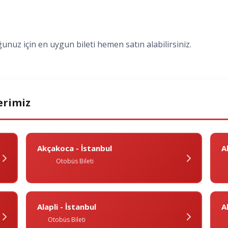
ğunuz için en uygun bileti hemen satın alabilirsiniz.
erimiz
Akçakoca - İstanbul
A
Otobüs Bileti
Alapli - İstanbul
Al
Otobüs Bileti