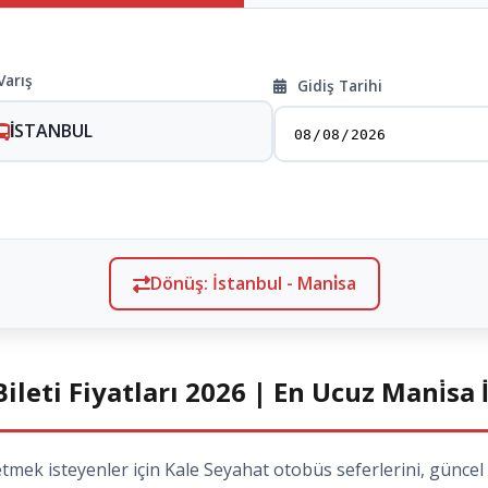
Varış
Gidiş Tarihi
İSTANBUL
Dönüş: İstanbul - Mani̇sa
ileti Fiyatları 2026 | En Ucuz Mani̇sa 
mek isteyenler için Kale Seyahat otobüs seferlerini, güncel 2