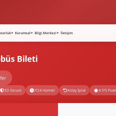
nsorluk
Kurumsal
Bilgi Merkezi
İletişim
▼
▼
▼
büs Bileti
fer
3D Secure
7/24 Hizmet
Kolay İptal
4.7/5 Pua