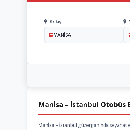
Kalkış
MANİSA
Mani̇sa – İstanbul Otobüs B
Mani̇sa – İstanbul güzergahında seyahat et