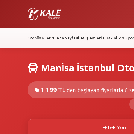
Otobüs Bileti
Ana Sayfa
Bilet İşlemleri
Etkinlik & Spo
▼
▼
Mani̇sa İstanbul Oto
1.199 TL
'den başlayan fiyatlarla
6 se
Tek Yön