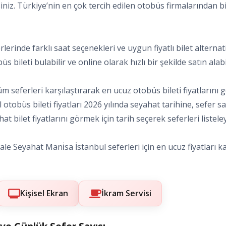
siniz. Türkiye’nin en çok tercih edilen otobüs firmalarından bi
ferlerinde farklı saat seçenekleri ve uygun fiyatlı bilet alter
s bileti bulabilir ve online olarak hızlı bir şekilde satın alabil
m seferleri karşılaştırarak en ucuz otobüs bileti fiyatlarını 
ul otobüs bileti fiyatları 2026 yılında seyahat tarihine, sefe
t bilet fiyatlarını görmek için tarih seçerek seferleri listeley
e Seyahat Mani̇sa İstanbul seferleri için en ucuz fiyatları kar
Kişisel Ekran
İkram Servisi