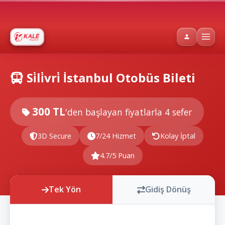
Si̇li̇vri̇ İstanbul Otobüs Bileti
300 TL
'den başlayan fiyatlarla
4 sefer
3D Secure
7/24 Hizmet
Kolay İptal
4.7/5 Puan
Tek Yön
Gidiş Dönüş