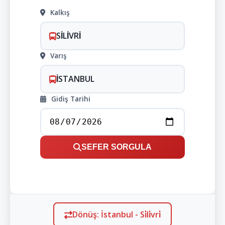
Kalkış
SİLİVRİ
Varış
İSTANBUL
Gidiş Tarihi
SEFER SORGULA
Dönüş: İstanbul - Si̇li̇vri̇