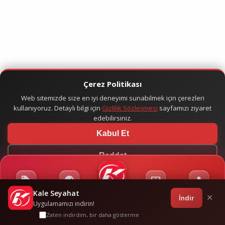
Çerez Politikası
Web sitemizde size en iyi deneyimi sunabilmek için çerezleri
kullanıyoruz. Detaylı bilgi için
Gizlilik Sözleşmesi
sayfamızı ziyaret
edebilirsiniz.
Kabul Et
Reddet
Kale Seyahat
Kampanyalar
Sponsorluklar
Anasayfa
Bilet İşlemleri
Giriş
İndir
✕
Uygulamamızı indirin!
Zaten indirdim, bir daha gösterme