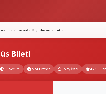
nsorluk
Kurumsal
Bilgi Merkezi
İletişim
▼
▼
▼
üs Bileti
3D Secure
7/24 Hizmet
Kolay İptal
4.7/5 Pua