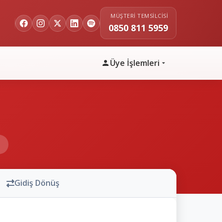
MÜŞTERI TEMSILCISI
0850 811 5959
Üye İşlemleri
n
Gidiş Dönüş