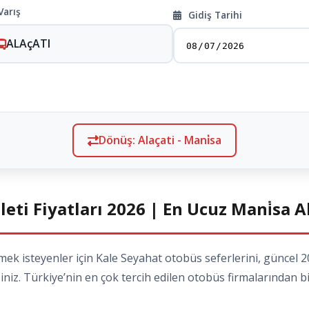
Varış
Gidiş Tarihi
ALAçATI
Dönüş: Alaçati - Mani̇sa
leti Fiyatları 2026 | En Ucuz Mani̇sa A
k isteyenler için Kale Seyahat otobüs seferlerini, güncel 202
siniz. Türkiye’nin en çok tercih edilen otobüs firmalarından bi