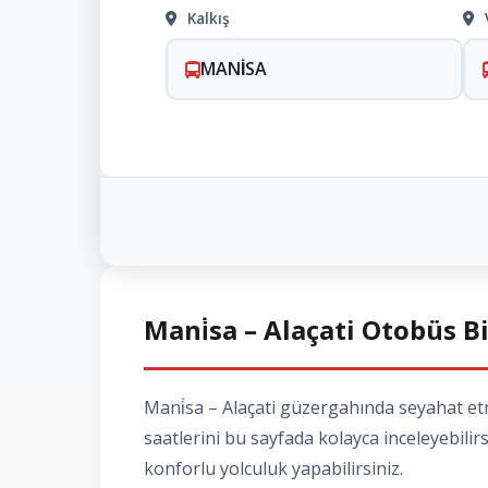
Kalkış
MANİSA
Mani̇sa – Alaçati Otobüs Bi
Mani̇sa – Alaçati güzergahında seyahat etme
saatlerini bu sayfada kolayca inceleyebilir
konforlu yolculuk yapabilirsiniz.