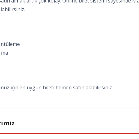
atın almak artık çok kolay. Online bilet sistemi sayesinde Mani̇
abilirsiniz.
rüntüleme
ırma
nuz için en uygun bileti hemen satın alabilirsiniz.
rimiz