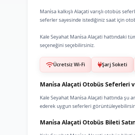
Mani̇sa kalkışlı Alaçati varışlı otobüs sefe
seferler sayesinde istediğiniz saat için otobü
Kale Seyahat Mani̇sa Alaçati hattındaki tüm 
seçeneğini seçebilirsiniz.
Ücretsiz Wi-Fi
Şarj Soketi
Mani̇sa Alaçati Otobüs Seferleri 
Kale Seyahat Mani̇sa Alaçati hattında şu and
ederek uygun seferleri görüntüleyebilirsin
Mani̇sa Alaçati Otobüs Bileti Satın