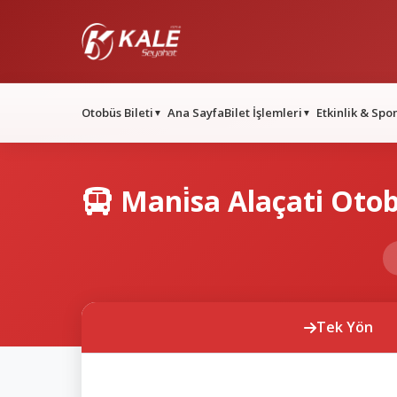
Otobüs Bileti
Ana Sayfa
Bilet İşlemleri
Etkinlik & Spo
▼
▼
Mani̇sa Alaçati Otob
Tek Yön