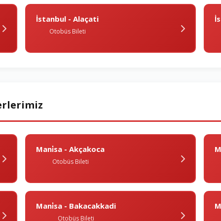
İstanbul - Alaçati
I
Otobüs Bileti
erlerimiz
Mani̇sa - Akçakoca
M
Otobüs Bileti
Mani̇sa - Bakacakkadi
Ma
Otobüs Bileti