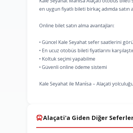
Kale Seyahat Mani̇sa Alaçati otobüs bileti s
en uygun fiyatlı bileti birkaç adımda satın al
Online bilet satın alma avantajları:
• Güncel Kale Seyahat sefer saatlerini gö
• En ucuz otobüs bileti fiyatlarını karşılaşt
• Koltuk seçimi yapabilme
• Güvenli online ödeme sistemi
Kale Seyahat ile Mani̇sa – Alaçati yolculuğu
Alaçati'a Giden Diğer Seferle