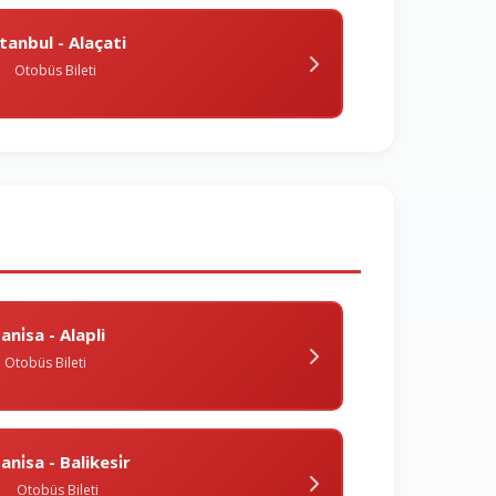
̇stanbul - Alaçati
Otobüs Bileti
ani̇sa - Alapli
Otobüs Bileti
ni̇sa - Balikesi̇r
Otobüs Bileti