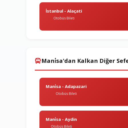
İstanbul - Alaçati
Otobüs Bileti
Mani̇sa'dan Kalkan Diğer Sef
Mani̇sa - Adapazari
Otobüs Bileti
Mani̇sa - Aydin
Otobüs Bileti