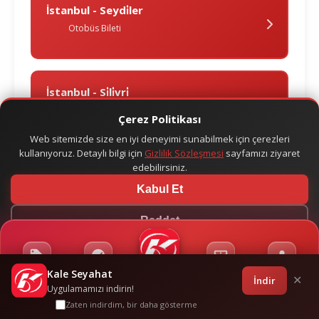
İstanbul - Seydi̇ler
Otobüs Bileti
İstanbul - Si̇li̇vri̇
Otobüs Bileti
Çerez Politikası
Web sitemizde size en iyi deneyimi sunabilmek için çerezleri
kullanıyoruz. Detaylı bilgi için
Gizlilik Sözleşmesi
sayfamızı ziyaret
edebilirsiniz.
İstanbul - Söke
Kabul Et
Otobüs Bileti
Reddet
İstanbul - Ulus
Kale Seyahat
Otobüs Bileti
Kampanyalar
Sponsorluklar
Anasayfa
Bilet İşlemleri
Giriş
İndir
✕
Uygulamamızı indirin!
Zaten indirdim, bir daha gösterme