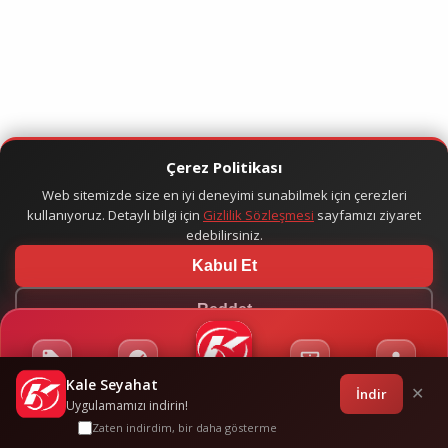
Çerez Politikası
Web sitemizde size en iyi deneyimi sunabilmek için çerezleri
kullanıyoruz. Detaylı bilgi için
Gizlilik Sözleşmesi
sayfamızı ziyaret
edebilirsiniz.
Kabul Et
Reddet
Kale Seyahat
Kampanyalar
Sponsorluklar
Anasayfa
Bilet İşlemleri
Giriş
İndir
✕
Uygulamamızı indirin!
Zaten indirdim, bir daha gösterme