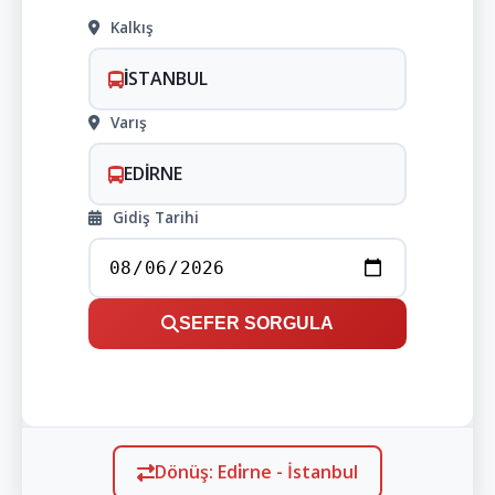
Kalkış
İSTANBUL
Varış
EDİRNE
Gidiş Tarihi
SEFER SORGULA
Dönüş: Edi̇rne - İstanbul