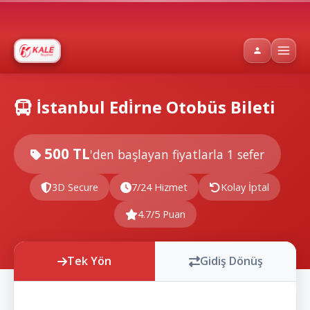
İstanbul Edi̇rne Otobüs Bileti
500 TL
'den başlayan fiyatlarla
1 sefer
3D Secure
7/24 Hizmet
Kolay İptal
4.7/5 Puan
Tek Yön
Gidiş Dönüş