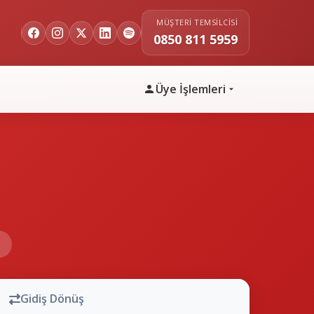
MÜŞTERI TEMSILCISI
0850 811 5959
Üye İşlemleri
n
Gidiş Dönüş