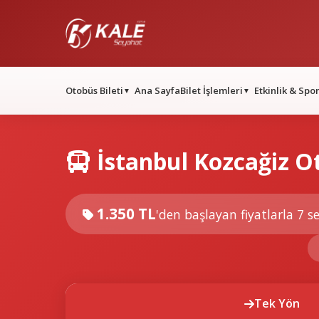
Otobüs Bileti
Ana Sayfa
Bilet İşlemleri
Etkinlik & Spo
▼
▼
İstanbul Kozcağiz O
1.350 TL
'den başlayan fiyatlarla
7 se
Tek Yön