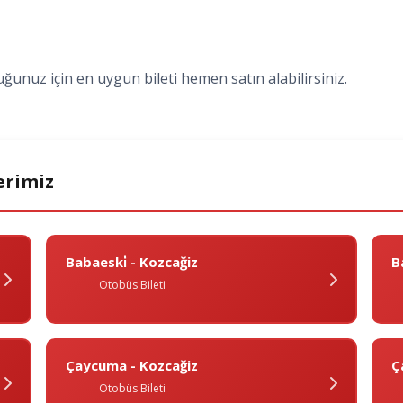
uğunuz için en uygun bileti hemen satın alabilirsiniz.
erimiz
Babaeski̇ - Kozcağiz
B
Otobüs Bileti
Çaycuma - Kozcağiz
Ç
Otobüs Bileti