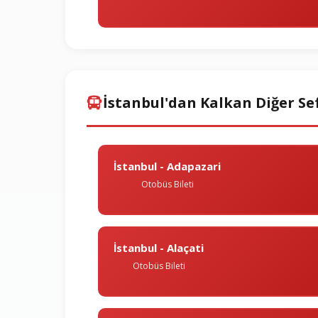
İstanbul'dan Kalkan Diğer Se
İstanbul - Adapazari
Otobüs Bileti
İstanbul - Alaçati
Otobüs Bileti