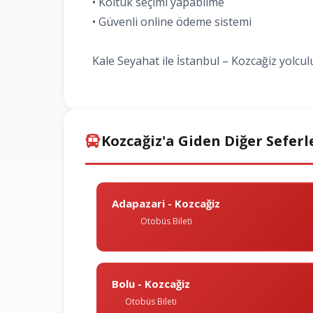
• Koltuk seçimi yapabilme
• Güvenli online ödeme sistemi
Kale Seyahat ile İstanbul – Kozcağiz yolcul
Kozcağiz'a Giden Diğer Seferl
Adapazari - Kozcağiz
Otobüs Bileti
Bolu - Kozcağiz
Otobüs Bileti