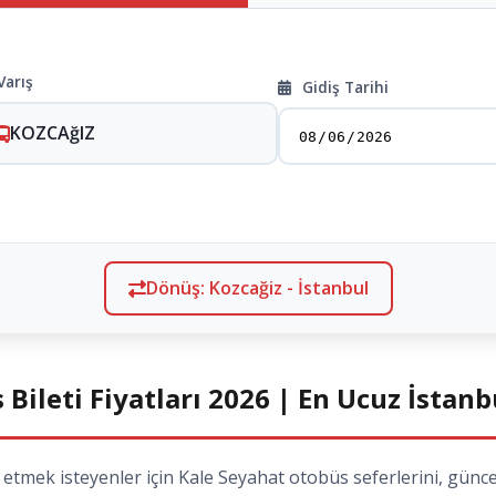
Varış
Gidiş Tarihi
KOZCAğIZ
Dönüş: Kozcağiz - İstanbul
 Bileti Fiyatları 2026 | En Ucuz İstanb
tmek isteyenler için Kale Seyahat otobüs seferlerini, güncel 