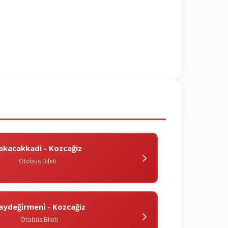
akacakkadi - Kozcağiz
Otobüs Bileti
aydeği̇rmeni̇ - Kozcağiz
Otobüs Bileti