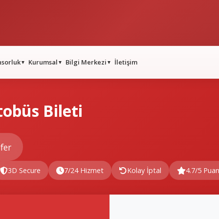
nsorluk
Kurumsal
Bilgi Merkezi
İletişim
▼
▼
▼
tobüs Bileti
fer
3D Secure
7/24 Hizmet
Kolay İptal
4.7/5 Pua