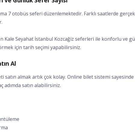
ri ve Günlük Sefer Sayısı
ama 7 otobüs seferi düzenlemektedir. Farklı saatlerde gerçek
r.
Kale Seyahat İstanbul Kozcağiz seferleri ile konforlu ve güv
örmek için tarih seçimi yapabilirsiniz.
tın Al
i satın almak artık çok kolay. Online bilet sistemi sayesinde 
kaç adımda satın alabilirsiniz.
rüntüleme
ırma