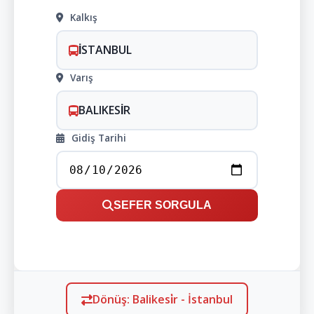
Kalkış
İSTANBUL
Varış
BALIKESİR
Gidiş Tarihi
SEFER SORGULA
Dönüş: Balikesi̇r - İstanbul