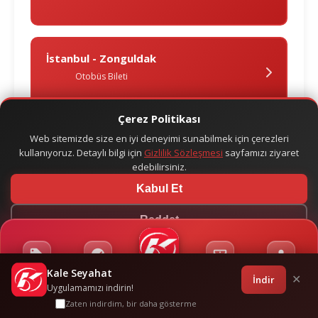
İstanbul - Zonguldak
Otobüs Bileti
Çerez Politikası
Web sitemizde size en iyi deneyimi sunabilmek için çerezleri
kullanıyoruz. Detaylı bilgi için
Gizlilik Sözleşmesi
sayfamızı ziyaret
edebilirsiniz.
Kabul Et
Reddet
Kale Seyahat
Kampanyalar
Sponsorluklar
Anasayfa
Bilet İşlemleri
Giriş
İndir
✕
Uygulamamızı indirin!
Zaten indirdim, bir daha gösterme