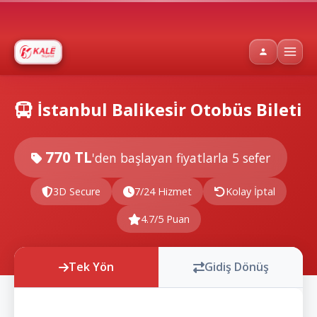
İstanbul Balikesi̇r Otobüs Bileti
770 TL
'den başlayan fiyatlarla
5 sefer
3D Secure
7/24 Hizmet
Kolay İptal
4.7/5 Puan
Tek Yön
Gidiş Dönüş