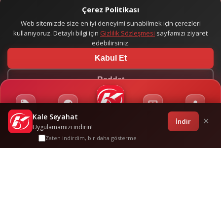
Çerez Politikası
Web sitemizde size en iyi deneyimi sunabilmek için çerezleri
kullanıyoruz. Detaylı bilgi için
Gizlilik Sözleşmesi
sayfamızı ziyaret
edebilirsiniz.
Kabul Et
Reddet
Kale Seyahat
Kampanyalar
Sponsorluklar
Anasayfa
Bilet İşlemleri
Giriş
İndir
✕
Uygulamamızı indirin!
Zaten indirdim, bir daha gösterme