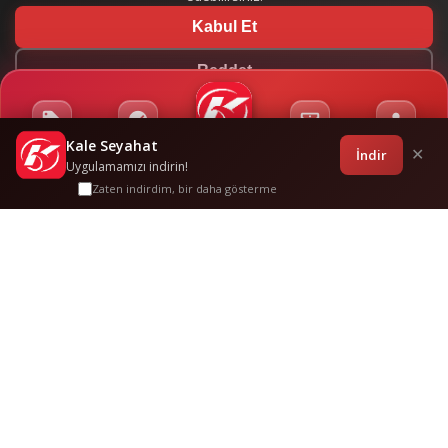
Kabul Et
Reddet
Kale Seyahat
Kampanyalar
Sponsorluklar
Anasayfa
Bilet İşlemleri
Giriş
İndir
✕
Uygulamamızı indirin!
Zaten indirdim, bir daha gösterme
Adapazari
-
Bartin Otogar
Sık