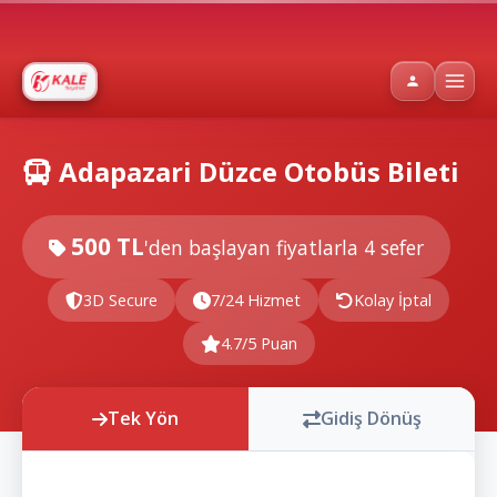
Adapazari Düzce Otobüs Bileti
500 TL
'den başlayan fiyatlarla
4 sefer
3D Secure
7/24 Hizmet
Kolay İptal
4.7/5 Puan
Tek Yön
Gidiş Dönüş