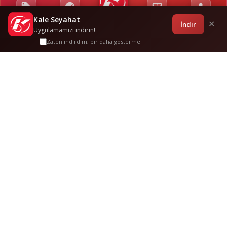
Kale Seyahat
Kampanyalar
Sponsorluklar
Anasayfa
Bilet İşlemleri
Giriş
İndir
✕
Uygulamamızı indirin!
Zaten indirdim, bir daha gösterme
Adapazari
-
Düzce
Sık Sorulan
Sorular
Bu güzergah hakkında merak edilenler