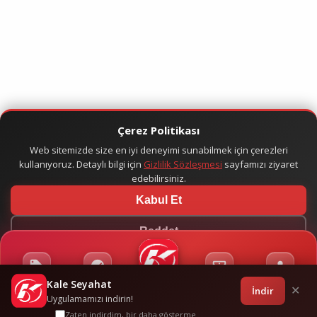
Çerez Politikası
Web sitemizde size en iyi deneyimi sunabilmek için çerezleri
kullanıyoruz. Detaylı bilgi için
Gizlilik Sözleşmesi
sayfamızı ziyaret
edebilirsiniz.
Kabul Et
Reddet
Kale Seyahat
Kampanyalar
Sponsorluklar
Anasayfa
Bilet İşlemleri
Giriş
İndir
✕
Uygulamamızı indirin!
Zaten indirdim, bir daha gösterme