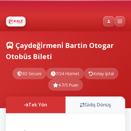
Çaydeği̇rmeni̇ Bartin Otogar
Otobüs Bileti
3D Secure
7/24 Hizmet
Kolay İptal
4.7/5 Puan
Tek Yön
Gidiş Dönüş