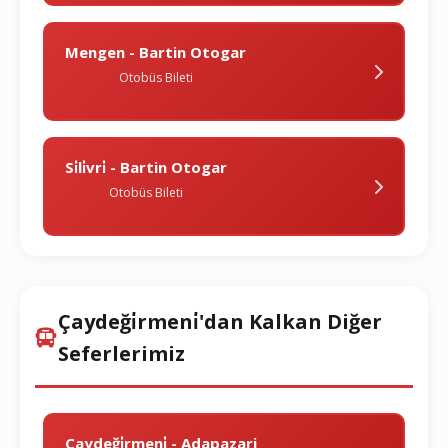
Mengen - Bartin Otogar
Otobüs Bileti
Si̇li̇vri̇ - Bartin Otogar
Otobüs Bileti
Çaydeği̇rmeni̇'dan Kalkan Diğer
Seferlerimiz
Çaydeği̇rmeni̇ - Adapazari