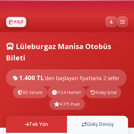
Lüleburgaz Mani̇sa Otobüs
Bileti
1.400 TL
'den başlayan fiyatlarla
2 sefer
3D Secure
7/24 Hizmet
Kolay İptal
4.7/5 Puan
Tek Yön
Gidiş Dönüş