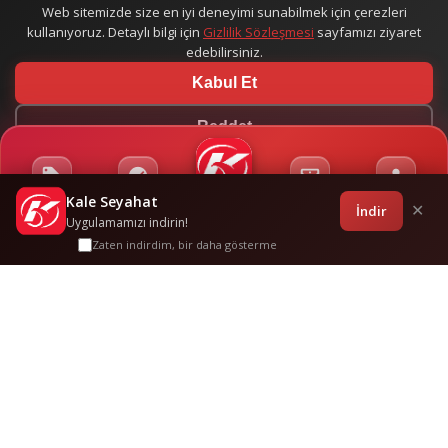
Web sitemizde size en iyi deneyimi sunabilmek için çerezleri
kullanıyoruz. Detaylı bilgi için
Gizlilik Sözleşmesi
sayfamızı ziyaret
edebilirsiniz.
Kabul Et
Reddet
Kale Seyahat
Kampanyalar
Sponsorluklar
Anasayfa
Bilet İşlemleri
Giriş
İndir
✕
Uygulamamızı indirin!
Zaten indirdim, bir daha gösterme