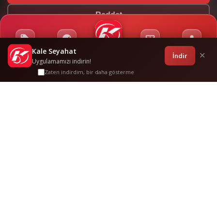
Reddet
Kale Seyahat
Kampanyalar
Sponsorluklar
Anasayfa
Bilet İşlemleri
Giriş
İndir
✕
Uygulamamızı indirin!
Zaten indirdim, bir daha gösterme
Kirklareli̇
-
Mani̇sa
Sık
Sorulan Sorular