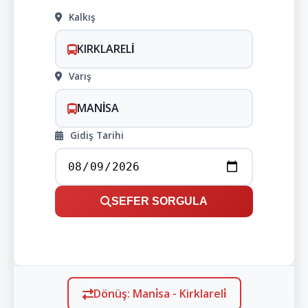
Kalkış
KIRKLARELİ
Varış
MANİSA
Gidiş Tarihi
SEFER SORGULA
Dönüş: Mani̇sa - Kirklareli̇