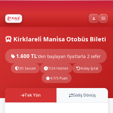
Kirklareli̇ Mani̇sa Otobüs Bileti
1.600 TL
'den başlayan fiyatlarla
2 sefer
3D Secure
7/24 Hizmet
Kolay İptal
4.7/5 Puan
Tek Yön
Gidiş Dönüş