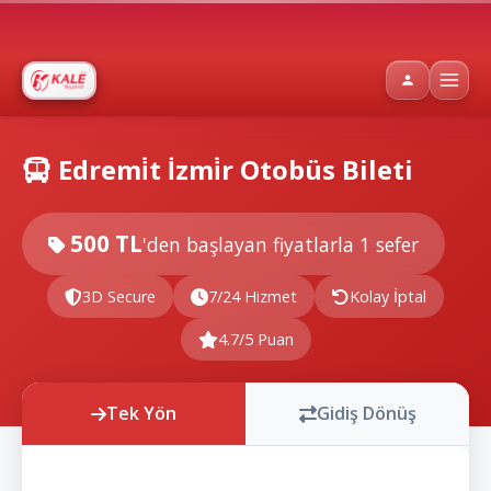
Edremi̇t İzmi̇r Otobüs Bileti
500 TL
'den başlayan fiyatlarla
1 sefer
3D Secure
7/24 Hizmet
Kolay İptal
4.7/5 Puan
Tek Yön
Gidiş Dönüş