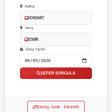
Kalkış
EDREMİT
Varış
İZMİR
Gidiş Tarihi
SEFER SORGULA
Dönüş: İzmi̇r - Edremi̇t