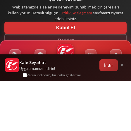
Web sitemizde size en iyi deneyimi sunabilmek için çerezleri
kullanıyoruz. Detaylı bilgi için
Gizlilik Sözleşmesi
sayfamızı ziyaret
edebilirsiniz.
Kabul Et
Reddet
Kale Seyahat
Kampanyalar
Sponsorluklar
Anasayfa
Bilet İşlemleri
Giriş
İndir
✕
Uygulamamızı indirin!
Zaten indirdim, bir daha gösterme