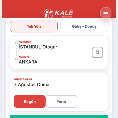
Tek Yön
Gidiş - Dönüş
NEREDEN
İSTANBUL Otogar
⇅
NEREYE
ANKARA
GIDIŞ TARIHI
7 Ağustos Cuma
Bugün
Yarın