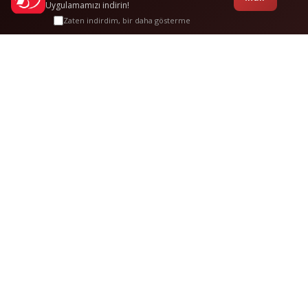
Uygulamamızı indirin!
Zaten indirdim, bir daha gösterme
Ulus
-
Mengen
Sık Sorulan
Sorular
Bu güzergah hakkında merak edilenler
Ulus Mengen otobüs bileti fiyatları ne