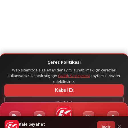
Çerez Politikası
Web sitemizde size en iyi deneyimi sunabilmek için çerezleri
kullanıyoruz. Detaylı bilgi için
Gizlilik Sözleşmesi
sayfamızı ziyaret
edebilirsiniz.
Kabul Et
Reddet
Kale Seyahat
Kampanyalar
Sponsorluklar
Anasayfa
Bilet İşlemleri
Giriş
İndir
✕