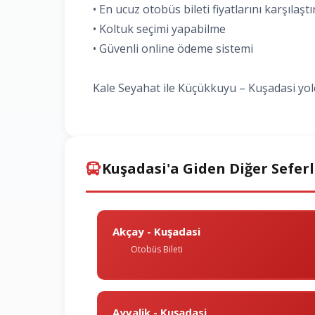
• En ucuz otobüs bileti fiyatlarını karşılaşt
• Koltuk seçimi yapabilme
• Güvenli online ödeme sistemi
Kale Seyahat ile Küçükkuyu – Kuşadasi yolc
Kuşadasi'a Giden Diğer Sefer
Akçay - Kuşadasi
Otobüs Bileti
Ayvalik - Kuşadasi