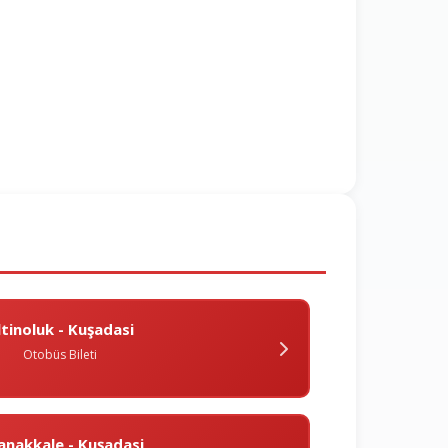
ltinoluk - Kuşadasi
Otobüs Bileti
anakkale - Kuşadasi