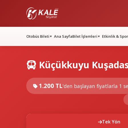
Otobüs Bileti
Ana Sayfa
Bilet İşlemleri
Etkinlik & Spo
▼
▼
Küçükkuyu Kuşadasi
1.200 TL
'den başlayan fiyatlarla
1 se
Tek Yön