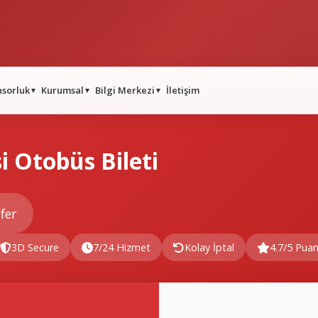
nsorluk
Kurumsal
Bilgi Merkezi
İletişim
▼
▼
▼
 Otobüs Bileti
fer
3D Secure
7/24 Hizmet
Kolay İptal
4.7/5 Pua