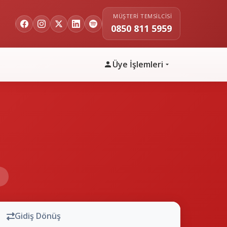
MÜŞTERI TEMSILCISI
0850 811 5959
Üye İşlemleri
n
Gidiş Dönüş