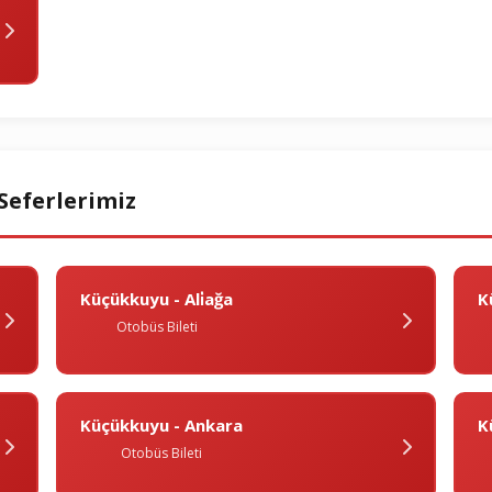
Seferlerimiz
Küçükkuyu - Ali̇ağa
K
Otobüs Bileti
Küçükkuyu - Ankara
K
Otobüs Bileti