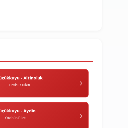
üçükkuyu - Altinoluk
Otobüs Bileti
üçükkuyu - Aydin
Otobüs Bileti