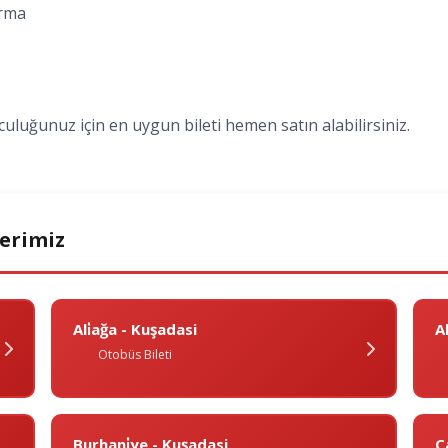
ırma
uluğunuz için en uygun bileti hemen satın alabilirsiniz.
lerimiz
Ali̇ağa - Kuşadasi
A
Otobüs Bileti
Burhani̇ye - Kuşadasi
Ç