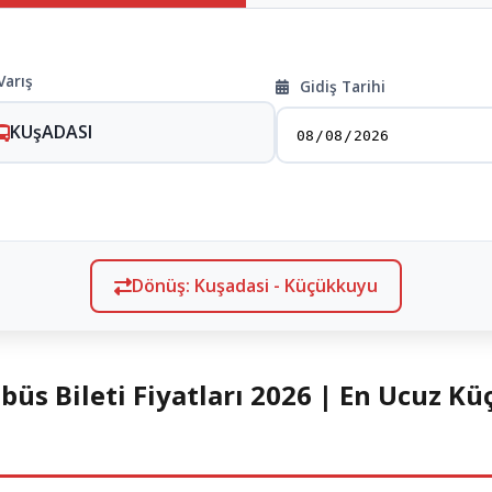
Varış
Gidiş Tarihi
KUşADASI
Dönüş: Kuşadasi - Küçükkuyu
üs Bileti Fiyatları 2026 | En Ucuz K