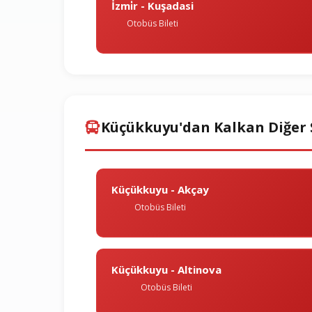
İzmi̇r - Kuşadasi
Otobüs Bileti
Küçükkuyu'dan Kalkan Diğer 
Küçükkuyu - Akçay
Otobüs Bileti
Küçükkuyu - Altinova
Otobüs Bileti