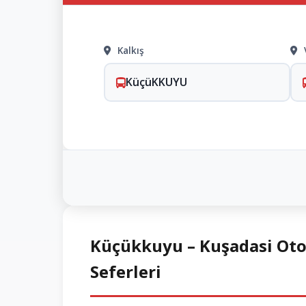
Kalkış
KüçüKKUYU
Küçükkuyu – Kuşadasi Otob
Seferleri