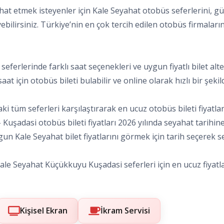
 etmek isteyenler için Kale Seyahat otobüs seferlerini, günc
ebilirsiniz. Türkiye’nin en çok tercih edilen otobüs firmaları
seferlerinde farklı saat seçenekleri ve uygun fiyatlı bilet al
t için otobüs bileti bulabilir ve online olarak hızlı bir şekild
 tüm seferleri karşılaştırarak en ucuz otobüs bileti fiyatlar
– Kuşadasi otobüs bileti fiyatları 2026 yılında seyahat tarihi
un Kale Seyahat bilet fiyatlarını görmek için tarih seçerek sefe
ale Seyahat Küçükkuyu Kuşadasi seferleri için en ucuz fiyatlar
Kişisel Ekran
İkram Servisi